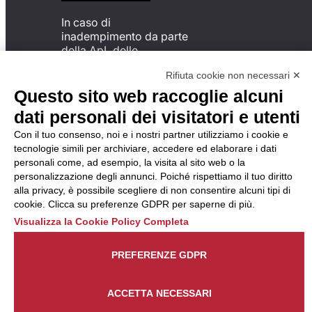
In caso di
inadempimento da parte
della ApL delle
disposizioni
Rifiuta cookie non necessari ✕
del Codice di Condotta, è
possibile presentare un
Questo sito web raccoglie alcuni
reclamo
dati personali dei visitatori e utenti
all’Organismo di
Monitoraggio utilizzando
Con il tuo consenso, noi e i nostri partner utilizziamo i cookie e
una delle modalità
tecnologie simili per archiviare, accedere ed elaborare i dati
descritte al seguente
personali come, ad esempio, la visita al sito web o la
indirizzo web
personalizzazione degli annunci. Poiché rispettiamo il tuo diritto
https://odm-
alla privacy, è possibile scegliere di non consentire alcuni tipi di
agenzielavoro.it/reclami/
.
cookie. Clicca su preferenze GDPR per saperne di più.
Visualizza la Cookie Policy Completa
PREFERENZE GDPR
ACCETTA NECESSARI