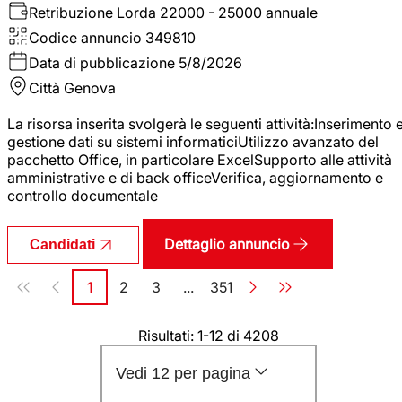
Retribuzione Lorda
22000 - 25000 annuale
Codice annuncio
349810
Data di pubblicazione
5/8/2026
Città
Genova
La risorsa inserita svolgerà le seguenti attività:Inserimento 
gestione dati su sistemi informaticiUtilizzo avanzato del
pacchetto Office, in particolare ExcelSupporto alle attività
amministrative e di back officeVerifica, aggiornamento e
controllo documentale
Dettaglio annuncio
Candidati
Paginazione
1
2
3
...
351
Pagina
Pagina
Pagina
Pagina
Risultati: 1-12 di 4208
Vedi 12 per pagina