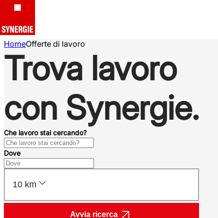
Home
Offerte di lavoro
Trova lavoro
con Synergie.
Che lavoro stai cercando?
Dove
10 km
Avvia ricerca