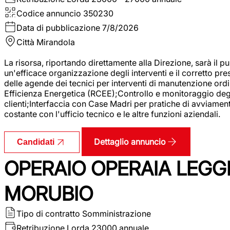
Codice annuncio
350230
Data di pubblicazione
7/8/2026
Città
Mirandola
La risorsa, riportando direttamente alla Direzione, sarà il pu
un'efficace organizzazione degli interventi e il corretto pr
delle agende dei tecnici per interventi di manutenzione ord
Efficienza Energetica (RCEE);Controllo e monitoraggio degli
clienti;Interfaccia con Case Madri per pratiche di avviamen
costante con l'ufficio tecnico e le altre funzioni aziendali.
Dettaglio annuncio
Candidati
OPERAIO OPERAIA LEGGE
MORUBIO
Tipo di contratto
Somministrazione
Retribuzione Lorda
23000 annuale