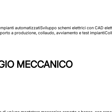
 impianti automatizzatiSviluppo schemi elettrici con CAD elet
orto a produzione, collaudo, avviamento e test impiantiColla
GIO MECCANICO
/una montatore meccanico esperto a banco, con esperienza c