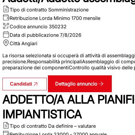
Tipo di contratto
Somministrazione
Retribuzione Lorda
Minimo 1700 mensile
Codice annuncio
350232
Data di pubblicazione
7/8/2026
Città
Angiari
La risorsa selezionata si occuperà di attività di assemblag
precisione.Responsabilità principaliAssemblaggio di compone
preparazione dei componentiControllo qualità visivo delle p
Dettaglio annuncio
Candidati
ADDETTO/A ALLA PIANIF
IMPIANTISTICA
Tipo di contratto
Da definire – valutare
Retribuzione Lorda
23000 - 27000 annuale