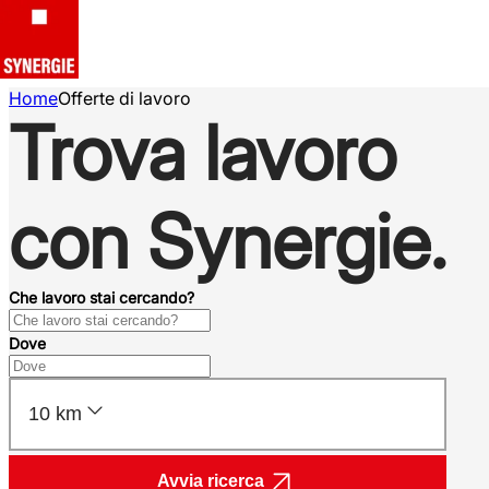
Home
Offerte di lavoro
Trova lavoro
con Synergie.
Che lavoro stai cercando?
Dove
10 km
Avvia ricerca