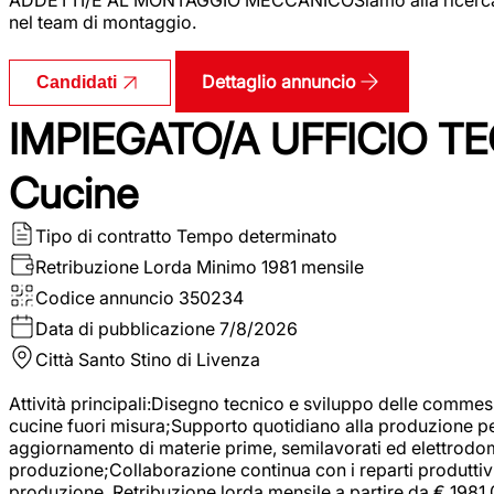
nel team di montaggio.
Dettaglio annuncio
Candidati
IMPIEGATO/A UFFICIO TEC
Cucine
Tipo di contratto
Tempo determinato
Retribuzione Lorda
Minimo 1981 mensile
Codice annuncio
350234
Data di pubblicazione
7/8/2026
Città
Santo Stino di Livenza
Attività principali:Disegno tecnico e sviluppo delle commes
cucine fuori misura;Supporto quotidiano alla produzione p
aggiornamento di materie prime, semilavorati ed elettrodom
produzione;Collaborazione continua con i reparti produttivi 
produzione. Retribuzione lorda mensile a partire da € 1981,