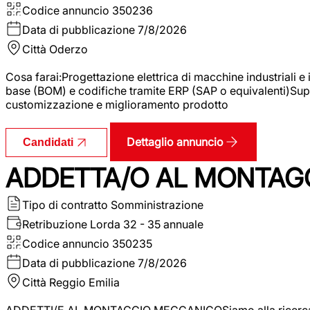
Codice annuncio
350236
Data di pubblicazione
7/8/2026
Città
Oderzo
Cosa farai:Progettazione elettrica di macchine industriali e
base (BOM) e codifiche tramite ERP (SAP o equivalenti)Supp
customizzazione e miglioramento prodotto
Dettaglio annuncio
Candidati
ADDETTA/O AL MONTAG
Tipo di contratto
Somministrazione
Retribuzione Lorda
32 - 35 annuale
Codice annuncio
350235
Data di pubblicazione
7/8/2026
Città
Reggio Emilia
ADDETTI/E AL MONTAGGIO MECCANICOSiamo alla ricerca di un