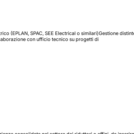
trico (EPLAN, SPAC, SEE Electrical o similari)Gestione distint
borazione con ufficio tecnico su progetti di
onsolidata nel settore dei riduttori o affini, da inserir