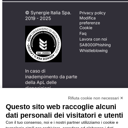
© Synergie Italia Spa.
Privacy policy
2019 - 2025
Modifica
preferenze
Cookie
Faq
Lavora con noi
SA8000
Phishing
Whistleblowing
In caso di
inadempimento da parte
della ApL delle
disposizioni
del Codice di Condotta, è
Rifiuta cookie non necessari ✕
possibile presentare un
reclamo
Questo sito web raccoglie alcuni
all’Organismo di
dati personali dei visitatori e utenti
Monitoraggio utilizzando
una delle modalità
Con il tuo consenso, noi e i nostri partner utilizziamo i cookie e