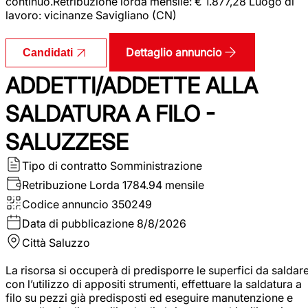
continuo.Retribuzione lorda mensile: € 1.877,28 Luogo di
lavoro: vicinanze Savigliano (CN)
Dettaglio annuncio
Candidati
ADDETTI/ADDETTE ALLA
SALDATURA A FILO -
SALUZZESE
Tipo di contratto
Somministrazione
Retribuzione Lorda
1784.94 mensile
Codice annuncio
350249
Data di pubblicazione
8/8/2026
Città
Saluzzo
La risorsa si occuperà di predisporre le superfici da saldar
con l’utilizzo di appositi strumenti, effettuare la saldatura a
filo su pezzi già predisposti ed eseguire manutenzione e