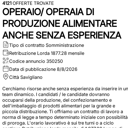
4121
OFFERTE TROVATE
OPERAIO/ OPERAIA DI
PRODUZIONE ALIMENTARE
ANCHE SENZA ESPERIENZA
Tipo di contratto
Somministrazione
Retribuzione Lorda
1877.28 mensile
Codice annuncio
350250
Data di pubblicazione
8/8/2026
Città
Savigliano
Cerchiamo risorse anche senza esperienza da inserire in u
team dinamico. I candidati / le candidate dovranno
occuparsi della produzione, del confezionamento e
dell'imballaggio di prodotti alimentari per la grande e
piccola distribuzione. Ti offriamo un contratto di lavoro a
norma di legge a tempo determinato iniziale con possibilità
di proroga. L'orario lavorativo è sui tre turni o a ciclo