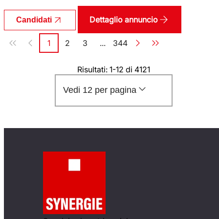
Dettaglio annuncio
Candidati
Paginazione
1
2
3
...
344
Pagina
Pagina
Pagina
Pagina
Risultati: 1-12 di 4121
Vedi 12 per pagina