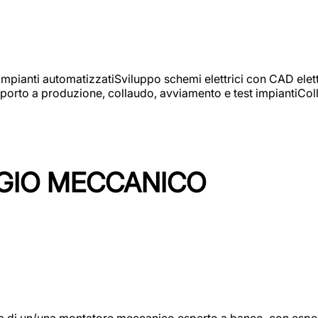
 impianti automatizzatiSviluppo schemi elettrici con CAD elet
orto a produzione, collaudo, avviamento e test impiantiColla
GIO MECCANICO
/una montatore meccanico esperto a banco, con esperienza c