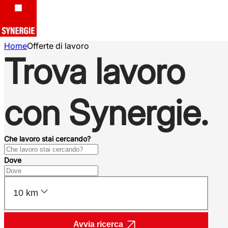
Home
Offerte di lavoro
Trova lavoro
con Synergie.
Che lavoro stai cercando?
Dove
10 km
Avvia ricerca