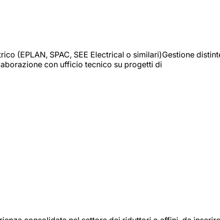
trico (EPLAN, SPAC, SEE Electrical o similari)Gestione distint
borazione con ufficio tecnico su progetti di
onsolidata nel settore dei riduttori o affini, da inserir