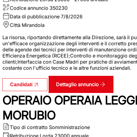
Codice annuncio
350230
Data di pubblicazione
7/8/2026
Città
Mirandola
La risorsa, riportando direttamente alla Direzione, sarà il pu
un'efficace organizzazione degli interventi e il corretto pr
delle agende dei tecnici per interventi di manutenzione ord
Efficienza Energetica (RCEE);Controllo e monitoraggio degli
clienti;Interfaccia con Case Madri per pratiche di avviamen
costante con l'ufficio tecnico e le altre funzioni aziendali.
Dettaglio annuncio
Candidati
OPERAIO OPERAIA LEGGE
MORUBIO
Tipo di contratto
Somministrazione
Retribuzione Lorda
23000 annuale