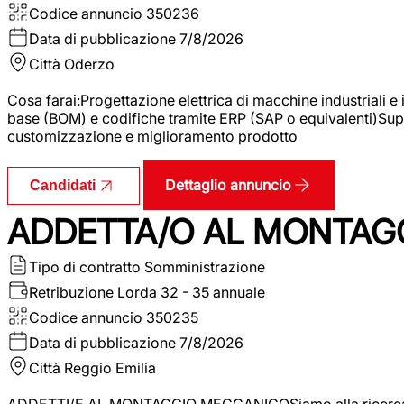
Codice annuncio
350236
Data di pubblicazione
7/8/2026
Città
Oderzo
Cosa farai:Progettazione elettrica di macchine industriali e
base (BOM) e codifiche tramite ERP (SAP o equivalenti)Supp
customizzazione e miglioramento prodotto
Dettaglio annuncio
Candidati
ADDETTA/O AL MONTAG
Tipo di contratto
Somministrazione
Retribuzione Lorda
32 - 35 annuale
Codice annuncio
350235
Data di pubblicazione
7/8/2026
Città
Reggio Emilia
ADDETTI/E AL MONTAGGIO MECCANICOSiamo alla ricerca di un