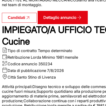
nel team di montaggio.
Dettaglio annuncio
Candidati
IMPIEGATO/A UFFICIO TEC
Cucine
Tipo di contratto
Tempo determinato
Retribuzione Lorda
Minimo 1981 mensile
Codice annuncio
350234
Data di pubblicazione
7/8/2026
Città
Santo Stino di Livenza
Attività principali:Disegno tecnico e sviluppo delle commes
cucine fuori misura;Supporto quotidiano alla produzione p
aggiornamento di materie prime, semilavorati ed elettrodom
produzione;Collaborazione continua con i reparti produttivi 
produzione. Retribuzione lorda mensile a partire da € 1981,