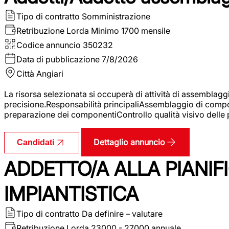
Tipo di contratto
Somministrazione
Retribuzione Lorda
Minimo 1700 mensile
Codice annuncio
350232
Data di pubblicazione
7/8/2026
Città
Angiari
La risorsa selezionata si occuperà di attività di assemblag
precisione.Responsabilità principaliAssemblaggio di compone
preparazione dei componentiControllo qualità visivo delle p
Dettaglio annuncio
Candidati
ADDETTO/A ALLA PIANIF
IMPIANTISTICA
Tipo di contratto
Da definire – valutare
Retribuzione Lorda
23000 - 27000 annuale