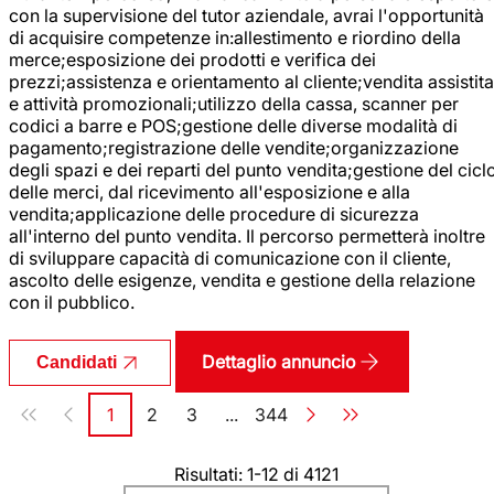
con la supervisione del tutor aziendale, avrai l'opportunità
di acquisire competenze in:allestimento e riordino della
merce;esposizione dei prodotti e verifica dei
prezzi;assistenza e orientamento al cliente;vendita assistita
e attività promozionali;utilizzo della cassa, scanner per
codici a barre e POS;gestione delle diverse modalità di
pagamento;registrazione delle vendite;organizzazione
degli spazi e dei reparti del punto vendita;gestione del cicl
delle merci, dal ricevimento all'esposizione e alla
vendita;applicazione delle procedure di sicurezza
all'interno del punto vendita. Il percorso permetterà inoltre
di sviluppare capacità di comunicazione con il cliente,
ascolto delle esigenze, vendita e gestione della relazione
con il pubblico.
Dettaglio annuncio
Candidati
Paginazione
1
2
3
...
344
Pagina
Pagina
Pagina
Pagina
Risultati: 1-12 di 4121