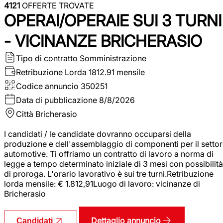
4121
OFFERTE TROVATE
OPERAI/OPERAIE SUI 3 TURNI
- VICINANZE BRICHERASIO
Tipo di contratto
Somministrazione
Retribuzione Lorda
1812.91 mensile
Codice annuncio
350251
Data di pubblicazione
8/8/2026
Città
Bricherasio
I candidati / le candidate dovranno occuparsi della
produzione e dell'assemblaggio di componenti per il setto
automotive. Ti offriamo un contratto di lavoro a norma di
legge a tempo determinato iniziale di 3 mesi con possibilità
di proroga. L'orario lavorativo è sui tre turni.Retribuzione
lorda mensile: € 1.812,91Luogo di lavoro: vicinanze di
Bricherasio
Dettaglio annuncio
Candidati