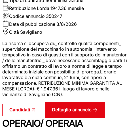
Tipo di contratto
Somministrazione
Retribuzione Lorda
1947.36 mensile
Codice annuncio
350247
Data di pubblicazione
8/8/2026
Città
Savigliano
La risorsa si occuperà di:_ controllo qualità componenti_
supervisione del macchinario in autonomia_ intervento
tempestivo in caso di guasti con il supporto dei manutentor
/ delle manutentrici_ dove necessario assemblaggio parti T
offriamo un contratto di lavoro a norma di legge a tempo
determinato iniziale con possibilità di proroga.L'orario
lavorativo è a ciclo continuo, 21 turni, con riposi a
compensazione. RETRIBUZIONE MINIMA GARANTITA AL
MESE (LORDA): € 1.947,36 Il luogo di lavoro è nelle
vicinanze di Savigliano (CN).
Dettaglio annuncio
Candidati
OPERAIO/ OPERAIA