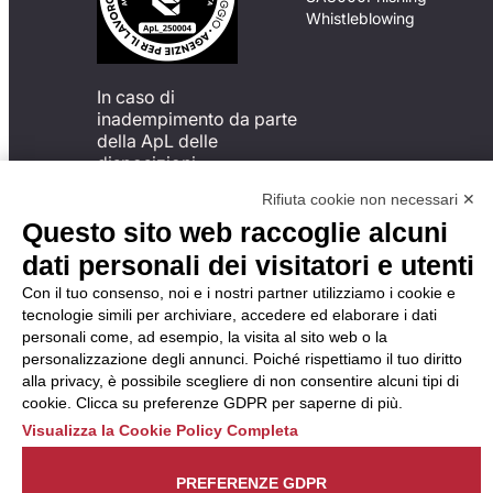
Whistleblowing
In caso di
inadempimento da parte
della ApL delle
disposizioni
del Codice di Condotta, è
Rifiuta cookie non necessari ✕
possibile presentare un
Questo sito web raccoglie alcuni
reclamo
all’Organismo di
dati personali dei visitatori e utenti
Monitoraggio utilizzando
Con il tuo consenso, noi e i nostri partner utilizziamo i cookie e
una delle modalità
tecnologie simili per archiviare, accedere ed elaborare i dati
descritte al seguente
personali come, ad esempio, la visita al sito web o la
indirizzo web
personalizzazione degli annunci. Poiché rispettiamo il tuo diritto
https://odm-
alla privacy, è possibile scegliere di non consentire alcuni tipi di
agenzielavoro.it/reclami/
.
cookie. Clicca su preferenze GDPR per saperne di più.
Visualizza la Cookie Policy Completa
PREFERENZE GDPR