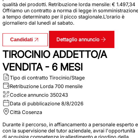
qualità dei prodotti. Retribuzione lorda mensile: € 1.497,34
Offriamo un contratto a norma di legge in somministrazion
a tempo determinato per il picco stagionale.L’orario è
giornaliero dal lunedì al sabato.
Dettaglio annuncio
Candidati
TIROCINIO ADDETTO/A
VENDITA - 6 MESI
Tipo di contratto
Tirocinio/Stage
Retribuzione Lorda
700 mensile
Codice annuncio
350243
Data di pubblicazione
8/8/2026
Città
Cosenza
Durante il percorso, in affiancamento a personale esperto e
con la supervisione del tutor aziendale, avrai l'opportunità
di acquisire competenze in:allestimento e riordino della