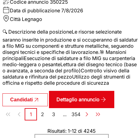
Codice annuncio
350225
Data di pubblicazione
7/8/2026
Città
Legnago
🔍 Descrizione della posizioneLe risorse selezionate
saranno inserite in produzione e si occuperanno di saldatu
a filo MIG su componenti e strutture metalliche, seguendo
disegni tecnici e specifiche di lavorazione.🎯 Mansioni
principaliEsecuzione di saldature a filo MIG su carpenteria
medio-leggera o pesanteLettura del disegno tecnico (base
o avanzata, a seconda del profilo)Controllo visivo della
saldatura e rifinitura del pezzoUtilizzo degli strumenti di
officina e rispetto delle procedure di sicurezza
Dettaglio annuncio
Candidati
Paginazione
1
2
3
...
354
Pagina
Pagina
Pagina
Pagina
Risultati: 1-12 di 4245