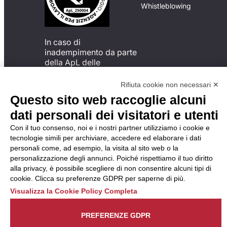
Whistleblowing
In caso di
inadempimento da parte
della ApL delle
disposizioni
del Codice di Condotta, è
Rifiuta cookie non necessari ✕
possibile presentare un
Questo sito web raccoglie alcuni
reclamo
dati personali dei visitatori e utenti
all’Organismo di
Monitoraggio utilizzando
Con il tuo consenso, noi e i nostri partner utilizziamo i cookie e
una delle modalità
tecnologie simili per archiviare, accedere ed elaborare i dati
descritte al seguente
personali come, ad esempio, la visita al sito web o la
indirizzo web
personalizzazione degli annunci. Poiché rispettiamo il tuo diritto
https://odm-
alla privacy, è possibile scegliere di non consentire alcuni tipi di
agenzielavoro.it/reclami/
.
cookie. Clicca su preferenze GDPR per saperne di più.
Visualizza la Cookie Policy Completa
PREFERENZE GDPR