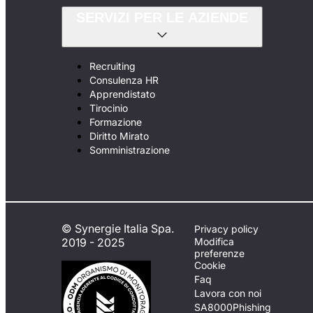
SERVIZI PER LE AZIENDE
Recruiting
Consulenza HR
Apprendistato
Tirocinio
Formazione
Diritto Mirato
Somministrazione
© Synergie Italia Spa.
Privacy policy
2019 - 2025
Modifica
preferenze
Cookie
Faq
Lavora con noi
SA8000
Phishing