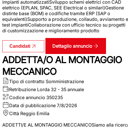
impianti automatizzatiSviluppo schemi elettrici con CAD
elettrico (EPLAN, SPAC, SEE Electrical o similari)Gestione
distinte base (BOM) e codifiche tramite ERP (SAP o
equivalenti)Supporto a produzione, collaudo, avviamento 
test impiantiCollaborazione con ufficio tecnico su progetti
di customizzazione e miglioramento prodotto
Dettaglio annuncio
Candidati
ADDETTA/O AL MONTAGGIO
MECCANICO
Tipo di contratto
Somministrazione
Retribuzione Lorda
32 - 35 annuale
Codice annuncio
350235
Data di pubblicazione
7/8/2026
Città
Reggio Emilia
ADDETTI/E AL MONTAGGIO MECCANICOSiamo alla ricerc