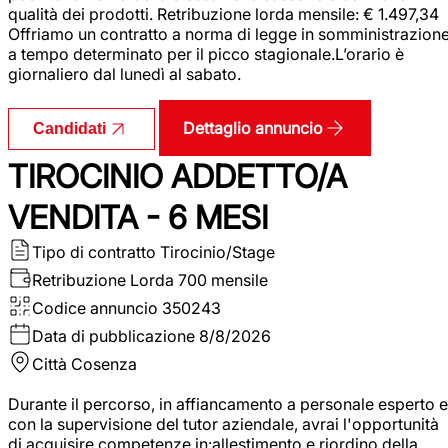
qualità dei prodotti. Retribuzione lorda mensile: € 1.497,34
Offriamo un contratto a norma di legge in somministrazion
a tempo determinato per il picco stagionale.L’orario è
giornaliero dal lunedì al sabato.
Dettaglio annuncio
Candidati
TIROCINIO ADDETTO/A
VENDITA - 6 MESI
Tipo di contratto
Tirocinio/Stage
Retribuzione Lorda
700 mensile
Codice annuncio
350243
Data di pubblicazione
8/8/2026
Città
Cosenza
Durante il percorso, in affiancamento a personale esperto e
con la supervisione del tutor aziendale, avrai l'opportunità
di acquisire competenze in:allestimento e riordino della