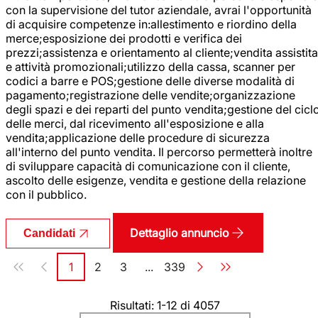
con la supervisione del tutor aziendale, avrai l'opportunità
di acquisire competenze in:allestimento e riordino della
merce;esposizione dei prodotti e verifica dei
prezzi;assistenza e orientamento al cliente;vendita assistita
e attività promozionali;utilizzo della cassa, scanner per
codici a barre e POS;gestione delle diverse modalità di
pagamento;registrazione delle vendite;organizzazione
degli spazi e dei reparti del punto vendita;gestione del cicl
delle merci, dal ricevimento all'esposizione e alla
vendita;applicazione delle procedure di sicurezza
all'interno del punto vendita. Il percorso permetterà inoltre
di sviluppare capacità di comunicazione con il cliente,
ascolto delle esigenze, vendita e gestione della relazione
con il pubblico.
Dettaglio annuncio
Candidati
Paginazione
1
2
3
...
339
Pagina
Pagina
Pagina
Pagina
Risultati: 1-12 di 4057