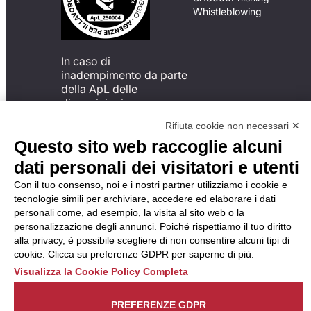
Whistleblowing
In caso di
inadempimento da parte
della ApL delle
disposizioni
del Codice di Condotta, è
Rifiuta cookie non necessari ✕
possibile presentare un
Questo sito web raccoglie alcuni
reclamo
all’Organismo di
dati personali dei visitatori e utenti
Monitoraggio utilizzando
Con il tuo consenso, noi e i nostri partner utilizziamo i cookie e
una delle modalità
tecnologie simili per archiviare, accedere ed elaborare i dati
descritte al seguente
personali come, ad esempio, la visita al sito web o la
indirizzo web
personalizzazione degli annunci. Poiché rispettiamo il tuo diritto
https://odm-
alla privacy, è possibile scegliere di non consentire alcuni tipi di
agenzielavoro.it/reclami/
.
cookie. Clicca su preferenze GDPR per saperne di più.
Visualizza la Cookie Policy Completa
PREFERENZE GDPR