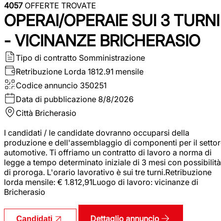
4057
OFFERTE TROVATE
OPERAI/OPERAIE SUI 3 TURNI
- VICINANZE BRICHERASIO
Tipo di contratto
Somministrazione
Retribuzione Lorda
1812.91 mensile
Codice annuncio
350251
Data di pubblicazione
8/8/2026
Città
Bricherasio
I candidati / le candidate dovranno occuparsi della
produzione e dell'assemblaggio di componenti per il setto
automotive. Ti offriamo un contratto di lavoro a norma di
legge a tempo determinato iniziale di 3 mesi con possibilità
di proroga. L'orario lavorativo è sui tre turni.Retribuzione
lorda mensile: € 1.812,91Luogo di lavoro: vicinanze di
Bricherasio
Dettaglio annuncio
Candidati