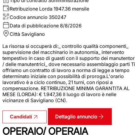
Tipo di contratto
Somministrazione
Retribuzione Lorda
1947.36 mensile
Codice annuncio
350247
Data di pubblicazione
8/8/2026
Città
Savigliano
La risorsa si occuperà di:_ controllo qualità componenti_
supervisione del macchinario in autonomia_ intervento
tempestivo in caso di guasti con il supporto dei manutentor
/ delle manutentrici_ dove necessario assemblaggio parti T
offriamo un contratto di lavoro a norma di legge a tempo
determinato iniziale con possibilità di proroga.L'orario
lavorativo è a ciclo continuo, 21 turni, con riposi a
compensazione. RETRIBUZIONE MINIMA GARANTITA AL
MESE (LORDA): € 1.947,36 Il luogo di lavoro è nelle
vicinanze di Savigliano (CN).
Dettaglio annuncio
Candidati
OPERAIO/ OPERAIA