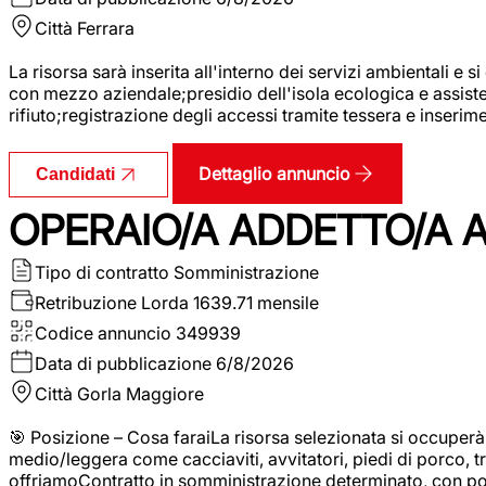
Città
Ferrara
La risorsa sarà inserita all'interno dei servizi ambientali e si
con mezzo aziendale;presidio dell'isola ecologica e assistenz
rifiuto;registrazione degli accessi tramite tessera e inserim
Dettaglio annuncio
Candidati
OPERAIO/A ADDETTO/A 
Tipo di contratto
Somministrazione
Retribuzione Lorda
1639.71 mensile
Codice annuncio
349939
Data di pubblicazione
6/8/2026
Città
Gorla Maggiore
🎯 Posizione – Cosa faraiLa risorsa selezionata si occuper
medio/leggera come cacciaviti, avvitatori, piedi di porco, t
offriamoContratto in somministrazione determinato, con p