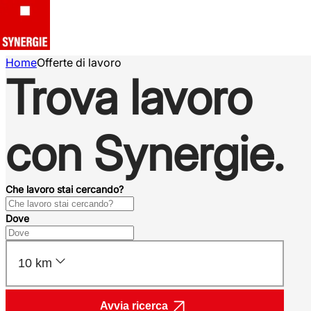
Home
Offerte di lavoro
Trova lavoro
con Synergie.
Che lavoro stai cercando?
Dove
10 km
Avvia ricerca