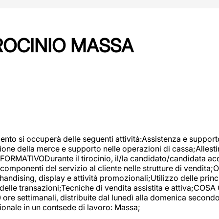
IROCINIO MASSA
imento si occuperà delle seguenti attività:Assistenza e support
ione della merce e supporto nelle operazioni di cassa;Allesti
FORMATIVODurante il tirocinio, il/la candidato/candidata acq
componenti del servizio al cliente nelle strutture di vendita
ndising, display e attività promozionali;Utilizzo delle princi
delle transazioni;Tecniche di vendita assistita e attiva;COS
re settimanali, distribuite dal lunedì alla domenica secondo 
onale in un contsede di lavoro: Massa;