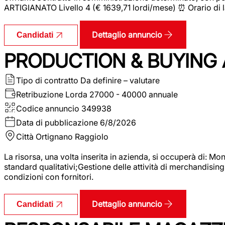
ARTIGIANATO Livello 4 (€ 1639,71 lordi/mese) ⏰ Orario di l
Dettaglio annuncio
Candidati
PRODUCTION & BUYING A
Tipo di contratto
Da definire – valutare
Retribuzione Lorda
27000 - 40000 annuale
Codice annuncio
349938
Data di pubblicazione
6/8/2026
Città
Ortignano Raggiolo
La risorsa, una volta inserita in azienda, si occuperà di: M
standard qualitativi;Gestione delle attività di merchandising
condizioni con fornitori.
Dettaglio annuncio
Candidati