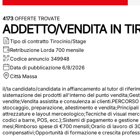
4173
OFFERTE TROVATE
ADDETTO/VENDITA IN T
Tipo di contratto
Tirocinio/Stage
Retribuzione Lorda
700 mensile
Codice annuncio
349948
Data di pubblicazione
6/8/2026
Città
Massa
il/la candidato/candidata in affiancamento al tutor di rifer
sistemazione dei prodotti all'interno del punto vendita;Gest
vendite;Vendita assistita e consulenza ai clienti.PERCORSO 
stoccaggio, preparazione, allestimento e vendita;Principali 
attrezzature e layout merceologico;Tecniche di visual mercha
codici a barre, POS, ecc.);Sistemi di pagamento e gestione 
mesi;Rimborso spese di €700 mensili;Orario di lavoro di 30 o
compensativi;Opportunità di formazione e crescita professi