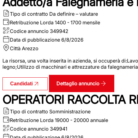
Addetto/a Falegnameria e
Tipo di contratto
Da definire – valutare
Retribuzione Lorda
1400 - 1700 mensile
Codice annuncio
349942
Data di pubblicazione
6/8/2026
Città
Arezzo
La risorsa, una volta inserita in azienda, si occuperà di:La
legno;Utilizzo di macchinari e attrezzature da falegnameria;
Dettaglio annuncio
Candidati
OPERATORI RACCOLTA RI
Tipo di contratto
Somministrazione
Retribuzione Lorda
19000 - 20000 annuale
Codice annuncio
349941
Data di pubblicazione
6/8/2026