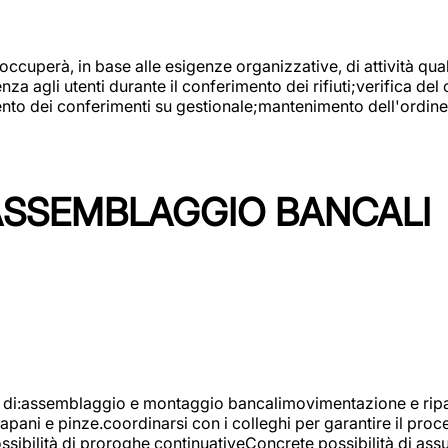
 occuperà, in base alle esigenze organizzative, di attività quali
a agli utenti durante il conferimento dei rifiuti;verifica del
ento dei conferimenti su gestionale;mantenimento dell'ordine, 
ASSEMBLAGGIO BANCALI
à di:assemblaggio e montaggio bancalimovimentazione e ripara
rapani e pinze.coordinarsi con i colleghi per garantire il pro
ossibilità di proroghe continuativeConcrete possibilità d