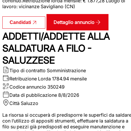
continuo.Retribuzione lorda mensile: € 1.877,28 Luogo di
lavoro: vicinanze Savigliano (CN)
Dettaglio annuncio
Candidati
ADDETTI/ADDETTE ALLA
SALDATURA A FILO -
SALUZZESE
Tipo di contratto
Somministrazione
Retribuzione Lorda
1784.94 mensile
Codice annuncio
350249
Data di pubblicazione
8/8/2026
Città
Saluzzo
La risorsa si occuperà di predisporre le superfici da saldar
con l’utilizzo di appositi strumenti, effettuare la saldatura a
filo su pezzi già predisposti ed eseguire manutenzione e