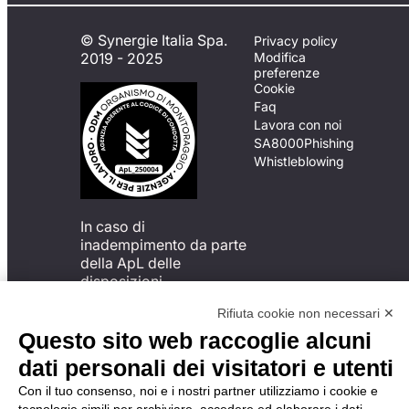
© Synergie Italia Spa.
Privacy policy
2019 - 2025
Modifica
preferenze
Cookie
Faq
Lavora con noi
SA8000
Phishing
Whistleblowing
In caso di
inadempimento da parte
della ApL delle
disposizioni
del Codice di Condotta, è
Rifiuta cookie non necessari ✕
possibile presentare un
reclamo
Questo sito web raccoglie alcuni
all’Organismo di
dati personali dei visitatori e utenti
Monitoraggio utilizzando
una delle modalità
Con il tuo consenso, noi e i nostri partner utilizziamo i cookie e