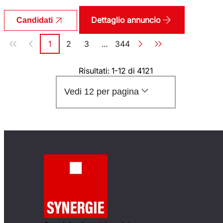
Dettaglio annuncio
Candidati
Paginazione
1
2
3
...
344
Pagina
Pagina
Pagina
Pagina
Risultati: 1-12 di 4121
Vedi 12 per pagina