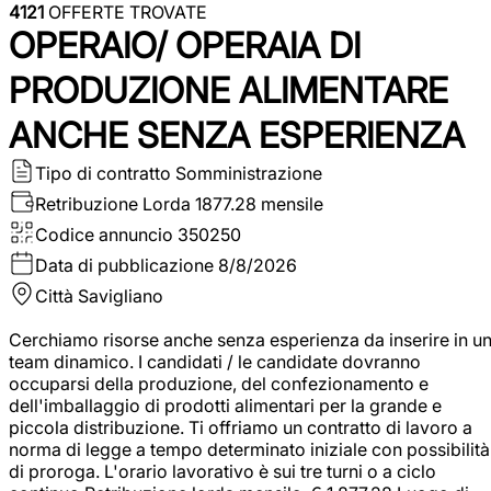
4121
OFFERTE TROVATE
OPERAIO/ OPERAIA DI
PRODUZIONE ALIMENTARE
ANCHE SENZA ESPERIENZA
Tipo di contratto
Somministrazione
Retribuzione Lorda
1877.28 mensile
Codice annuncio
350250
Data di pubblicazione
8/8/2026
Città
Savigliano
Cerchiamo risorse anche senza esperienza da inserire in u
team dinamico. I candidati / le candidate dovranno
occuparsi della produzione, del confezionamento e
dell'imballaggio di prodotti alimentari per la grande e
piccola distribuzione. Ti offriamo un contratto di lavoro a
norma di legge a tempo determinato iniziale con possibilità
di proroga. L'orario lavorativo è sui tre turni o a ciclo