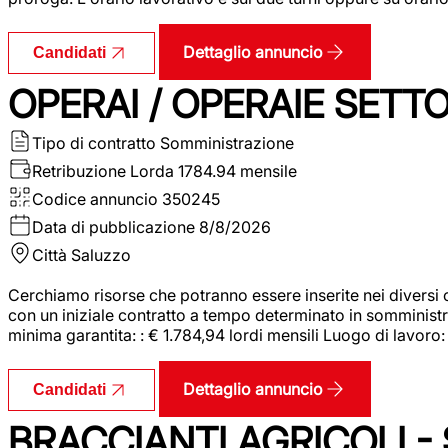
Dettaglio annuncio
Candidati
OPERAI / OPERAIE SET
Tipo di contratto
Somministrazione
Retribuzione Lorda
1784.94 mensile
Codice annuncio
350245
Data di pubblicazione
8/8/2026
Città
Saluzzo
Cerchiamo risorse che potranno essere inserite nei diversi 
con un iniziale contratto a tempo determinato in somministraz
minima garantita: : € 1.784,94 lordi mensili Luogo di lavoro
Dettaglio annuncio
Candidati
BRACCIANTI AGRICOLI -