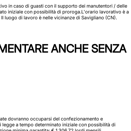
vo in caso di guasti con il supporto dei manutentori / delle
 iniziale con possibilità di proroga.L'orario lavorativo è a
luogo di lavoro è nelle vicinanze di Savigliano (CN).
IMENTARE ANCHE SENZA
didate dovranno occuparsi del confezionamento e
i legge a tempo determinato iniziale con possibilità di
zione minima garantita: € 1.306,72 lordi mensili