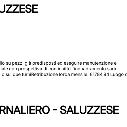
LUZZESE
a filo su pezzi già predisposti ed eseguire manutenzione e
iziale con prospettiva di continuità.L'inquadramento sarà
zo o sui due turniRetribuzione lorda mensile: €1784,94 Luogo d
ORNALIERO - SALUZZESE