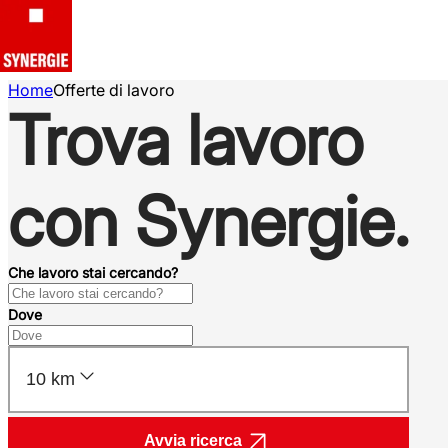
Home
Offerte di lavoro
Trova lavoro
con Synergie.
Che lavoro stai cercando?
Dove
10 km
Avvia ricerca