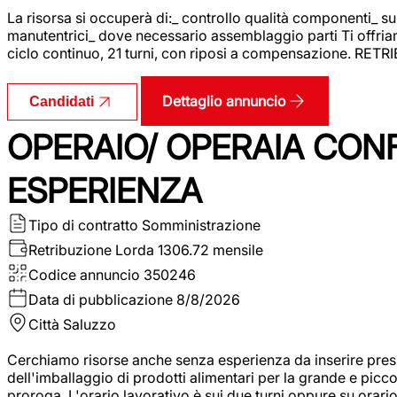
La risorsa si occuperà di:_ controllo qualità componenti_ s
manutentrici_ dove necessario assemblaggio parti Ti offriam
ciclo continuo, 21 turni, con riposi a compensazione. RET
Dettaglio annuncio
Candidati
OPERAIO/ OPERAIA CO
ESPERIENZA
Tipo di contratto
Somministrazione
Retribuzione Lorda
1306.72 mensile
Codice annuncio
350246
Data di pubblicazione
8/8/2026
Città
Saluzzo
Cerchiamo risorse anche senza esperienza da inserire pres
dell'imballaggio di prodotti alimentari per la grande e picco
proroga. L'orario lavorativo è sui due turni oppure su orar