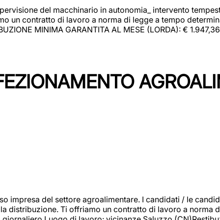
upervisione del macchinario in autonomia_ intervento tempesti
o un contratto di lavoro a norma di legge a tempo determinato
RIBUZIONE MINIMA GARANTITA AL MESE (LORDA): € 1.947,36 Il 
NFEZIONAMENTO AGROAL
so impresa del settore agroalimentare. I candidati / le can
la distribuzione. Ti offriamo un contratto di lavoro a norma d
io giornaliero.Luogo di lavoro: vicinanze Saluzzo (CN)Restibu