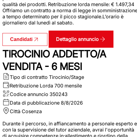
qualità dei prodotti. Retribuzione lorda mensile: € 1.497,34
Offriamo un contratto a norma di legge in somministrazion
a tempo determinato per il picco stagionale.L’orario è
giornaliero dal lunedì al sabato.
Dettaglio annuncio
Candidati
TIROCINIO ADDETTO/A
VENDITA - 6 MESI
Tipo di contratto
Tirocinio/Stage
Retribuzione Lorda
700 mensile
Codice annuncio
350243
Data di pubblicazione
8/8/2026
Città
Cosenza
Durante il percorso, in affiancamento a personale esperto e
con la supervisione del tutor aziendale, avrai l'opportunità
di acquisire competenze in:allestimento e riordino della