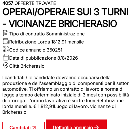
4057
OFFERTE TROVATE
OPERAI/OPERAIE SUI 3 TURNI
- VICINANZE BRICHERASIO
Tipo di contratto
Somministrazione
Retribuzione Lorda
1812.91 mensile
Codice annuncio
350251
Data di pubblicazione
8/8/2026
Città
Bricherasio
I candidati / le candidate dovranno occuparsi della
produzione e dell'assemblaggio di componenti per il setto
automotive. Ti offriamo un contratto di lavoro a norma di
legge a tempo determinato iniziale di 3 mesi con possibilità
di proroga. L'orario lavorativo è sui tre turni.Retribuzione
lorda mensile: € 1.812,91Luogo di lavoro: vicinanze di
Bricherasio
Dettaglio annuncio
Candidati