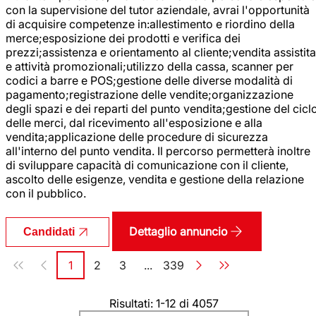
con la supervisione del tutor aziendale, avrai l'opportunità
di acquisire competenze in:allestimento e riordino della
merce;esposizione dei prodotti e verifica dei
prezzi;assistenza e orientamento al cliente;vendita assistita
e attività promozionali;utilizzo della cassa, scanner per
codici a barre e POS;gestione delle diverse modalità di
pagamento;registrazione delle vendite;organizzazione
degli spazi e dei reparti del punto vendita;gestione del cicl
delle merci, dal ricevimento all'esposizione e alla
vendita;applicazione delle procedure di sicurezza
all'interno del punto vendita. Il percorso permetterà inoltre
di sviluppare capacità di comunicazione con il cliente,
ascolto delle esigenze, vendita e gestione della relazione
con il pubblico.
Dettaglio annuncio
Candidati
Paginazione
1
2
3
...
339
Pagina
Pagina
Pagina
Pagina
Risultati: 1-12 di 4057