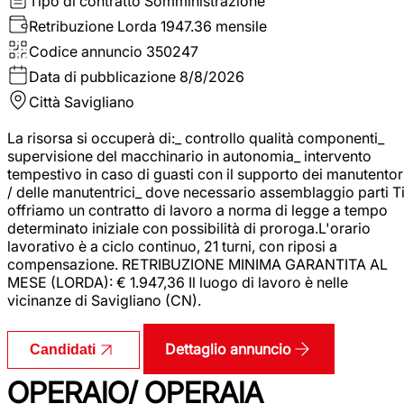
Tipo di contratto
Somministrazione
Retribuzione Lorda
1947.36 mensile
Codice annuncio
350247
Data di pubblicazione
8/8/2026
Città
Savigliano
La risorsa si occuperà di:_ controllo qualità componenti_
supervisione del macchinario in autonomia_ intervento
tempestivo in caso di guasti con il supporto dei manutentor
/ delle manutentrici_ dove necessario assemblaggio parti T
offriamo un contratto di lavoro a norma di legge a tempo
determinato iniziale con possibilità di proroga.L'orario
lavorativo è a ciclo continuo, 21 turni, con riposi a
compensazione. RETRIBUZIONE MINIMA GARANTITA AL
MESE (LORDA): € 1.947,36 Il luogo di lavoro è nelle
vicinanze di Savigliano (CN).
Dettaglio annuncio
Candidati
OPERAIO/ OPERAIA