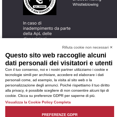
Whistleblowing
In caso di
inadempimento da parte
della ApL delle
disposizioni
del Codice di Condotta, è
Rifiuta cookie non necessari ✕
possibile presentare un
Questo sito web raccoglie alcuni
reclamo
all’Organismo di
dati personali dei visitatori e utenti
Monitoraggio utilizzando
Con il tuo consenso, noi e i nostri partner utilizziamo i cookie e
una delle modalità
tecnologie simili per archiviare, accedere ed elaborare i dati
descritte al seguente
personali come, ad esempio, la visita al sito web o la
indirizzo web
personalizzazione degli annunci. Poiché rispettiamo il tuo diritto
https://odm-
alla privacy, è possibile scegliere di non consentire alcuni tipi di
agenzielavoro.it/reclami/
.
cookie. Clicca su preferenze GDPR per saperne di più.
Visualizza la Cookie Policy Completa
PREFERENZE GDPR