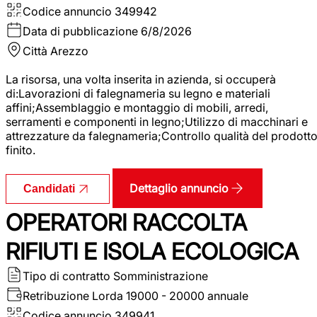
Codice annuncio
349942
Data di pubblicazione
6/8/2026
Città
Arezzo
La risorsa, una volta inserita in azienda, si occuperà
di:Lavorazioni di falegnameria su legno e materiali
affini;Assemblaggio e montaggio di mobili, arredi,
serramenti e componenti in legno;Utilizzo di macchinari e
attrezzature da falegnameria;Controllo qualità del prodott
finito.
Dettaglio annuncio
Candidati
OPERATORI RACCOLTA
RIFIUTI E ISOLA ECOLOGICA
Tipo di contratto
Somministrazione
Retribuzione Lorda
19000 - 20000 annuale
Codice annuncio
349941