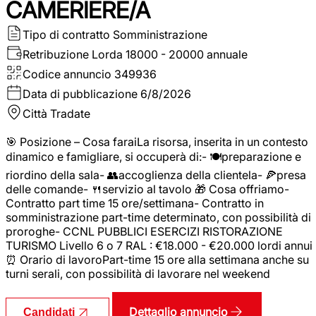
CAMERIERE/A
Tipo di contratto
Somministrazione
Retribuzione Lorda
18000 - 20000 annuale
Codice annuncio
349936
Data di pubblicazione
6/8/2026
Città
Tradate
🎯 Posizione – Cosa faraiLa risorsa, inserita in un contesto
dinamico e famigliare, si occuperà di:- 🍽️preparazione e
riordino della sala- 👥accoglienza della clientela- 🍕presa
delle comande- 🍴servizio al tavolo 🎁 Cosa offriamo-
Contratto part time 15 ore/settimana- Contratto in
somministrazione part-time determinato, con possibilità di
proroghe- CCNL PUBBLICI ESERCIZI RISTORAZIONE
TURISMO Livello 6 o 7 RAL : €18.000 - €20.000 lordi annui
⏰ Orario di lavoroPart-time 15 ore alla settimana anche su
turni serali, con possibilità di lavorare nel weekend
Dettaglio annuncio
Candidati