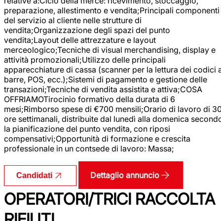
relative a:Ciclo della merce: ricevimento, stoccaggio,
preparazione, allestimento e vendita;Principali componenti
del servizio al cliente nelle strutture di
vendita;Organizzazione degli spazi del punto
vendita;Layout delle attrezzature e layout
merceologico;Tecniche di visual merchandising, display e
attività promozionali;Utilizzo delle principali
apparecchiature di cassa (scanner per la lettura dei codici 
barre, POS, ecc.);Sistemi di pagamento e gestione delle
transazioni;Tecniche di vendita assistita e attiva;COSA
OFFRIAMOTirocinio formativo della durata di 6
mesi;Rimborso spese di €700 mensili;Orario di lavoro di 3
ore settimanali, distribuite dal lunedì alla domenica second
la pianificazione del punto vendita, con riposi
compensativi;Opportunità di formazione e crescita
professionale in un contsede di lavoro: Massa;
Dettaglio annuncio
Candidati
OPERATORI/TRICI RACCOLTA
RIFIUTI