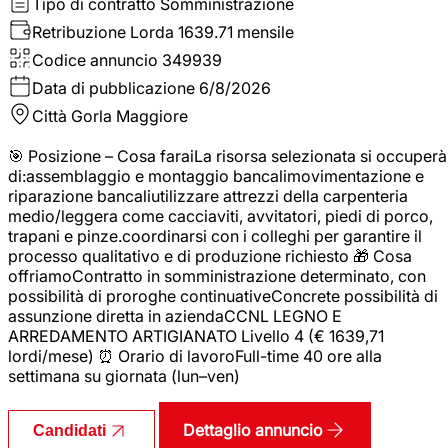
Tipo di contratto
Somministrazione
Retribuzione Lorda
1639.71 mensile
Codice annuncio
349939
Data di pubblicazione
6/8/2026
Città
Gorla Maggiore
🎯 Posizione – Cosa faraiLa risorsa selezionata si occuperà
di:assemblaggio e montaggio bancalimovimentazione e
riparazione bancaliutilizzare attrezzi della carpenteria
medio/leggera come cacciaviti, avvitatori, piedi di porco,
trapani e pinze.coordinarsi con i colleghi per garantire il
processo qualitativo e di produzione richiesto 🎁 Cosa
offriamoContratto in somministrazione determinato, con
possibilità di proroghe continuativeConcrete possibilità di
assunzione diretta in aziendaCCNL LEGNO E
ARREDAMENTO ARTIGIANATO Livello 4 (€ 1639,71
lordi/mese) ⏰ Orario di lavoroFull-time 40 ore alla
settimana su giornata (lun–ven)
Dettaglio annuncio
Candidati