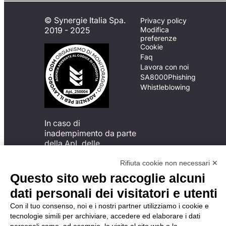
© Synergie Italia Spa.
Privacy policy
2019 - 2025
Modifica
preferenze
Cookie
Faq
Lavora con noi
SA8000
Phishing
Whistleblowing
In caso di
inadempimento da parte
della ApL delle
disposizioni
del Codice di Condotta, è
Rifiuta cookie non necessari ✕
possibile presentare un
Questo sito web raccoglie alcuni
reclamo
dati personali dei visitatori e utenti
all’Organismo di
Monitoraggio utilizzando
Con il tuo consenso, noi e i nostri partner utilizziamo i cookie e
una delle modalità
tecnologie simili per archiviare, accedere ed elaborare i dati
descritte al seguente