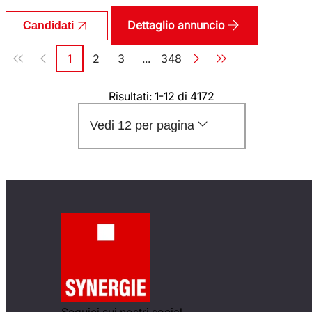
Dettaglio annuncio
Candidati
Paginazione
1
2
3
...
348
Pagina
Pagina
Pagina
Pagina
Risultati: 1-12 di 4172
Vedi 12 per pagina