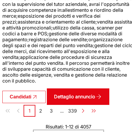
con la supervisione del tutor aziendale, avrai l'opportunità
di acquisire competenze in:allestimento e riordino della
merce;esposizione dei prodotti e verifica dei
prezzi;assistenza e orientamento al cliente;vendita assistita
e attività promozionali;utilizzo della cassa, scanner per
codici a barre e POS;gestione delle diverse modalità di
pagamento;registrazione delle vendite;organizzazione
degli spazi e dei reparti del punto vendita;gestione del cicl
delle merci, dal ricevimento all'esposizione e alla
vendita;applicazione delle procedure di sicurezza
all'interno del punto vendita. Il percorso permetterà inoltre
di sviluppare capacità di comunicazione con il cliente,
ascolto delle esigenze, vendita e gestione della relazione
con il pubblico.
Dettaglio annuncio
Candidati
Paginazione
1
2
3
...
339
Pagina
Pagina
Pagina
Pagina
Risultati: 1-12 di 4057