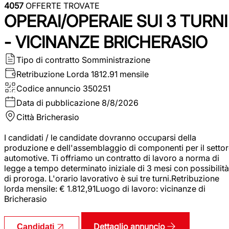
4057
OFFERTE TROVATE
OPERAI/OPERAIE SUI 3 TURNI
- VICINANZE BRICHERASIO
Tipo di contratto
Somministrazione
Retribuzione Lorda
1812.91 mensile
Codice annuncio
350251
Data di pubblicazione
8/8/2026
Città
Bricherasio
I candidati / le candidate dovranno occuparsi della
produzione e dell'assemblaggio di componenti per il setto
automotive. Ti offriamo un contratto di lavoro a norma di
legge a tempo determinato iniziale di 3 mesi con possibilità
di proroga. L'orario lavorativo è sui tre turni.Retribuzione
lorda mensile: € 1.812,91Luogo di lavoro: vicinanze di
Bricherasio
Dettaglio annuncio
Candidati