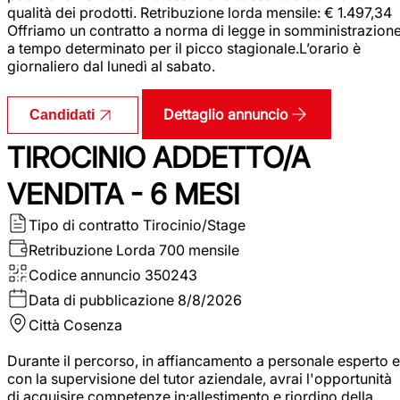
qualità dei prodotti. Retribuzione lorda mensile: € 1.497,34
Offriamo un contratto a norma di legge in somministrazion
a tempo determinato per il picco stagionale.L’orario è
giornaliero dal lunedì al sabato.
Dettaglio annuncio
Candidati
TIROCINIO ADDETTO/A
VENDITA - 6 MESI
Tipo di contratto
Tirocinio/Stage
Retribuzione Lorda
700 mensile
Codice annuncio
350243
Data di pubblicazione
8/8/2026
Città
Cosenza
Durante il percorso, in affiancamento a personale esperto e
con la supervisione del tutor aziendale, avrai l'opportunità
di acquisire competenze in:allestimento e riordino della