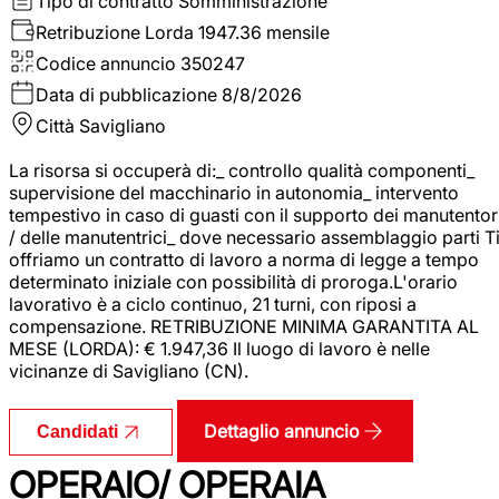
Tipo di contratto
Somministrazione
Retribuzione Lorda
1947.36 mensile
Codice annuncio
350247
Data di pubblicazione
8/8/2026
Città
Savigliano
La risorsa si occuperà di:_ controllo qualità componenti_
supervisione del macchinario in autonomia_ intervento
tempestivo in caso di guasti con il supporto dei manutentor
/ delle manutentrici_ dove necessario assemblaggio parti T
offriamo un contratto di lavoro a norma di legge a tempo
determinato iniziale con possibilità di proroga.L'orario
lavorativo è a ciclo continuo, 21 turni, con riposi a
compensazione. RETRIBUZIONE MINIMA GARANTITA AL
MESE (LORDA): € 1.947,36 Il luogo di lavoro è nelle
vicinanze di Savigliano (CN).
Dettaglio annuncio
Candidati
OPERAIO/ OPERAIA