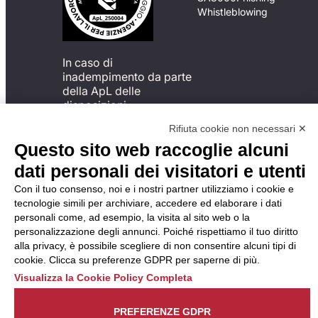
Whistleblowing
In caso di
inadempimento da parte
della ApL delle
disposizioni
del Codice di Condotta, è
Rifiuta cookie non necessari ✕
possibile presentare un
Questo sito web raccoglie alcuni
reclamo
all’Organismo di
dati personali dei visitatori e utenti
Monitoraggio utilizzando
Con il tuo consenso, noi e i nostri partner utilizziamo i cookie e
una delle modalità
tecnologie simili per archiviare, accedere ed elaborare i dati
descritte al seguente
personali come, ad esempio, la visita al sito web o la
indirizzo web
personalizzazione degli annunci. Poiché rispettiamo il tuo diritto
https://odm-
alla privacy, è possibile scegliere di non consentire alcuni tipi di
agenzielavoro.it/reclami/
.
cookie. Clicca su preferenze GDPR per saperne di più.
Visualizza la Cookie Policy Completa
PREFERENZE GDPR