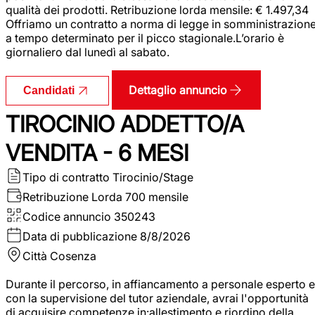
qualità dei prodotti. Retribuzione lorda mensile: € 1.497,34
Offriamo un contratto a norma di legge in somministrazion
a tempo determinato per il picco stagionale.L’orario è
giornaliero dal lunedì al sabato.
Dettaglio annuncio
Candidati
TIROCINIO ADDETTO/A
VENDITA - 6 MESI
Tipo di contratto
Tirocinio/Stage
Retribuzione Lorda
700 mensile
Codice annuncio
350243
Data di pubblicazione
8/8/2026
Città
Cosenza
Durante il percorso, in affiancamento a personale esperto e
con la supervisione del tutor aziendale, avrai l'opportunità
di acquisire competenze in:allestimento e riordino della