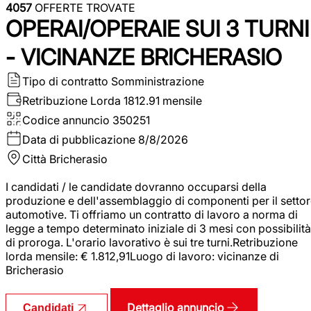
4057
OFFERTE TROVATE
OPERAI/OPERAIE SUI 3 TURNI
- VICINANZE BRICHERASIO
Tipo di contratto
Somministrazione
Retribuzione Lorda
1812.91 mensile
Codice annuncio
350251
Data di pubblicazione
8/8/2026
Città
Bricherasio
I candidati / le candidate dovranno occuparsi della
produzione e dell'assemblaggio di componenti per il setto
automotive. Ti offriamo un contratto di lavoro a norma di
legge a tempo determinato iniziale di 3 mesi con possibilità
di proroga. L'orario lavorativo è sui tre turni.Retribuzione
lorda mensile: € 1.812,91Luogo di lavoro: vicinanze di
Bricherasio
Dettaglio annuncio
Candidati