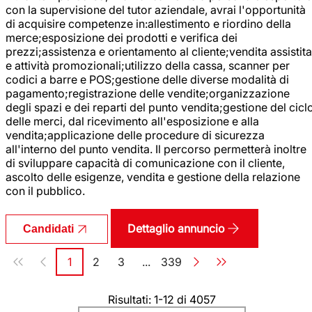
con la supervisione del tutor aziendale, avrai l'opportunità
di acquisire competenze in:allestimento e riordino della
merce;esposizione dei prodotti e verifica dei
prezzi;assistenza e orientamento al cliente;vendita assistita
e attività promozionali;utilizzo della cassa, scanner per
codici a barre e POS;gestione delle diverse modalità di
pagamento;registrazione delle vendite;organizzazione
degli spazi e dei reparti del punto vendita;gestione del cicl
delle merci, dal ricevimento all'esposizione e alla
vendita;applicazione delle procedure di sicurezza
all'interno del punto vendita. Il percorso permetterà inoltre
di sviluppare capacità di comunicazione con il cliente,
ascolto delle esigenze, vendita e gestione della relazione
con il pubblico.
Dettaglio annuncio
Candidati
Paginazione
1
2
3
...
339
Pagina
Pagina
Pagina
Pagina
Risultati: 1-12 di 4057