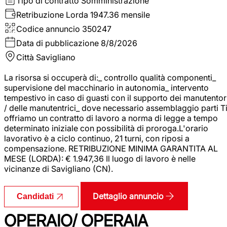
Tipo di contratto
Somministrazione
Retribuzione Lorda
1947.36 mensile
Codice annuncio
350247
Data di pubblicazione
8/8/2026
Città
Savigliano
La risorsa si occuperà di:_ controllo qualità componenti_
supervisione del macchinario in autonomia_ intervento
tempestivo in caso di guasti con il supporto dei manutentor
/ delle manutentrici_ dove necessario assemblaggio parti T
offriamo un contratto di lavoro a norma di legge a tempo
determinato iniziale con possibilità di proroga.L'orario
lavorativo è a ciclo continuo, 21 turni, con riposi a
compensazione. RETRIBUZIONE MINIMA GARANTITA AL
MESE (LORDA): € 1.947,36 Il luogo di lavoro è nelle
vicinanze di Savigliano (CN).
Dettaglio annuncio
Candidati
OPERAIO/ OPERAIA