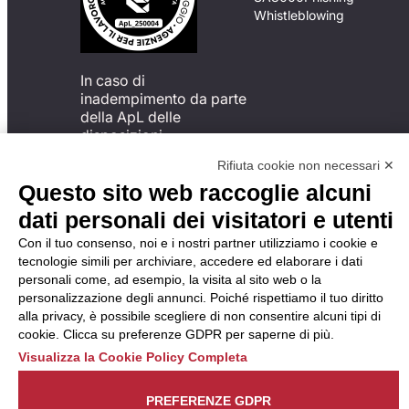
Whistleblowing
In caso di
inadempimento da parte
della ApL delle
disposizioni
del Codice di Condotta, è
Rifiuta cookie non necessari ✕
possibile presentare un
Questo sito web raccoglie alcuni
reclamo
all’Organismo di
dati personali dei visitatori e utenti
Monitoraggio utilizzando
Con il tuo consenso, noi e i nostri partner utilizziamo i cookie e
una delle modalità
tecnologie simili per archiviare, accedere ed elaborare i dati
descritte al seguente
personali come, ad esempio, la visita al sito web o la
indirizzo web
personalizzazione degli annunci. Poiché rispettiamo il tuo diritto
https://odm-
alla privacy, è possibile scegliere di non consentire alcuni tipi di
agenzielavoro.it/reclami/
.
cookie. Clicca su preferenze GDPR per saperne di più.
Visualizza la Cookie Policy Completa
PREFERENZE GDPR