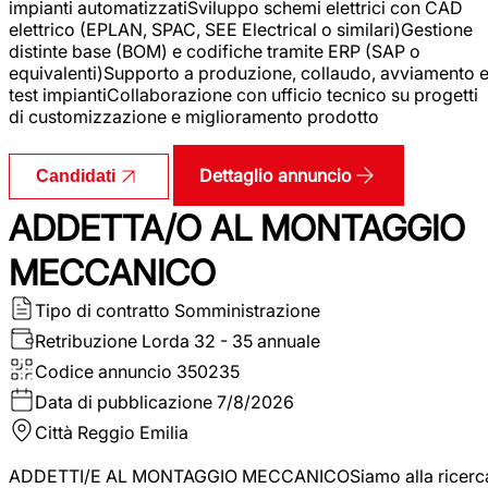
impianti automatizzatiSviluppo schemi elettrici con CAD
elettrico (EPLAN, SPAC, SEE Electrical o similari)Gestione
distinte base (BOM) e codifiche tramite ERP (SAP o
equivalenti)Supporto a produzione, collaudo, avviamento 
test impiantiCollaborazione con ufficio tecnico su progetti
di customizzazione e miglioramento prodotto
Dettaglio annuncio
Candidati
ADDETTA/O AL MONTAGGIO
MECCANICO
Tipo di contratto
Somministrazione
Retribuzione Lorda
32 - 35 annuale
Codice annuncio
350235
Data di pubblicazione
7/8/2026
Città
Reggio Emilia
ADDETTI/E AL MONTAGGIO MECCANICOSiamo alla ricerc