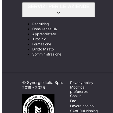
SERVIZI PER LE AZIENDE
Recruiting
Consulenza HR
Apprendistato
Tirocinio
Formazione
Diritto Mirato
Somministrazione
© Synergie Italia Spa.
Privacy policy
2019 - 2025
Modifica
preferenze
Cookie
Faq
Lavora con noi
SA8000
Phishing