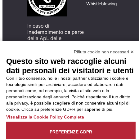
Whistleblowing
In caso di
inadempimento da parte
della ApL delle
disposizioni
del Codice di Condotta, è
Rifiuta cookie non necessari ✕
possibile presentare un
Questo sito web raccoglie alcuni
reclamo
dati personali dei visitatori e utenti
all’Organismo di
Monitoraggio utilizzando
Con il tuo consenso, noi e i nostri partner utilizziamo i cookie e
una delle modalità
tecnologie simili per archiviare, accedere ed elaborare i dati
descritte al seguente
personali come, ad esempio, la visita al sito web o la
indirizzo web
personalizzazione degli annunci. Poiché rispettiamo il tuo diritto
https://odm-
alla privacy, è possibile scegliere di non consentire alcuni tipi di
agenzielavoro.it/reclami/
.
cookie. Clicca su preferenze GDPR per saperne di più.
Visualizza la Cookie Policy Completa
PREFERENZE GDPR