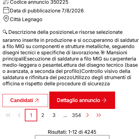
Codice annuncio
350225
Data di pubblicazione
7/8/2026
Città
Legnago
🔍 Descrizione della posizioneLe risorse selezionate
saranno inserite in produzione e si occuperanno di saldatu
a filo MIG su componenti e strutture metalliche, seguendo
disegni tecnici e specifiche di lavorazione.🎯 Mansioni
principaliEsecuzione di saldature a filo MIG su carpenteria
medio-leggera o pesanteLettura del disegno tecnico (base
o avanzata, a seconda del profilo)Controllo visivo della
saldatura e rifinitura del pezzoUtilizzo degli strumenti di
officina e rispetto delle procedure di sicurezza
Dettaglio annuncio
Candidati
Paginazione
1
2
3
...
354
Pagina
Pagina
Pagina
Pagina
Risultati: 1-12 di 4245