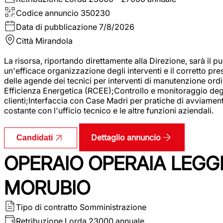
Codice annuncio
350230
Data di pubblicazione
7/8/2026
Città
Mirandola
La risorsa, riportando direttamente alla Direzione, sarà il pu
un'efficace organizzazione degli interventi e il corretto pr
delle agende dei tecnici per interventi di manutenzione ord
Efficienza Energetica (RCEE);Controllo e monitoraggio degli
clienti;Interfaccia con Case Madri per pratiche di avviamen
costante con l'ufficio tecnico e le altre funzioni aziendali.
Dettaglio annuncio
Candidati
OPERAIO OPERAIA LEGGE
MORUBIO
Tipo di contratto
Somministrazione
Retribuzione Lorda
23000 annuale