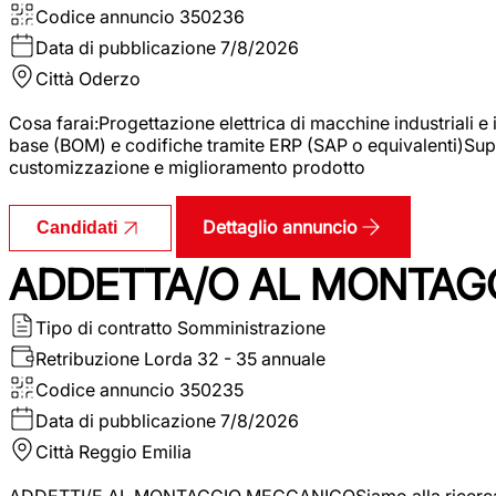
Codice annuncio
350236
Data di pubblicazione
7/8/2026
Città
Oderzo
Cosa farai:Progettazione elettrica di macchine industriali e
base (BOM) e codifiche tramite ERP (SAP o equivalenti)Supp
customizzazione e miglioramento prodotto
Dettaglio annuncio
Candidati
ADDETTA/O AL MONTAG
Tipo di contratto
Somministrazione
Retribuzione Lorda
32 - 35 annuale
Codice annuncio
350235
Data di pubblicazione
7/8/2026
Città
Reggio Emilia
ADDETTI/E AL MONTAGGIO MECCANICOSiamo alla ricerca di un