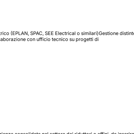
trico (EPLAN, SPAC, SEE Electrical o similari)Gestione distint
borazione con ufficio tecnico su progetti di
onsolidata nel settore dei riduttori o affini, da inserir