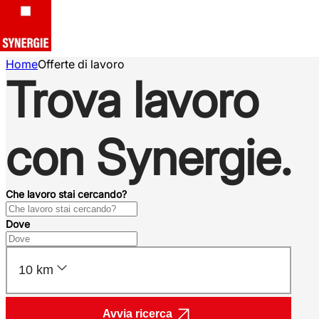
Home
Offerte di lavoro
Trova lavoro
con Synergie.
Che lavoro stai cercando?
Dove
10 km
Avvia ricerca