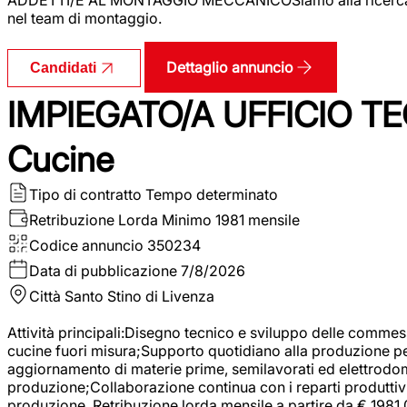
nel team di montaggio.
Dettaglio annuncio
Candidati
IMPIEGATO/A UFFICIO TEC
Cucine
Tipo di contratto
Tempo determinato
Retribuzione Lorda
Minimo 1981 mensile
Codice annuncio
350234
Data di pubblicazione
7/8/2026
Città
Santo Stino di Livenza
Attività principali:Disegno tecnico e sviluppo delle commes
cucine fuori misura;Supporto quotidiano alla produzione p
aggiornamento di materie prime, semilavorati ed elettrodom
produzione;Collaborazione continua con i reparti produttivi 
produzione. Retribuzione lorda mensile a partire da € 1981,