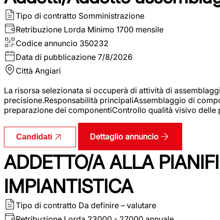
Tipo di contratto
Somministrazione
Retribuzione Lorda
Minimo 1700 mensile
Codice annuncio
350232
Data di pubblicazione
7/8/2026
Città
Angiari
La risorsa selezionata si occuperà di attività di assemblag
precisione.Responsabilità principaliAssemblaggio di compone
preparazione dei componentiControllo qualità visivo delle p
Dettaglio annuncio
Candidati
ADDETTO/A ALLA PIANIF
IMPIANTISTICA
Tipo di contratto
Da definire – valutare
Retribuzione Lorda
23000 - 27000 annuale