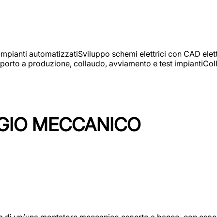
 impianti automatizzatiSviluppo schemi elettrici con CAD elet
orto a produzione, collaudo, avviamento e test impiantiColla
GIO MECCANICO
/una montatore meccanico esperto a banco, con esperienza c