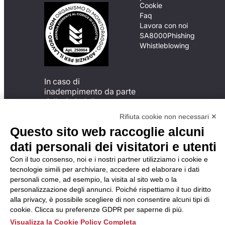
Cookie
Faq
Lavora con noi
SA8000
Phishing
Whistleblowing
In caso di
inadempimento da parte
della ApL delle
disposizioni
Rifiuta cookie non necessari ✕
del Codice di Condotta, è
Questo sito web raccoglie alcuni
possibile presentare un
reclamo
dati personali dei visitatori e utenti
all’Organismo di
Con il tuo consenso, noi e i nostri partner utilizziamo i cookie e
Monitoraggio utilizzando
tecnologie simili per archiviare, accedere ed elaborare i dati
una delle modalità
personali come, ad esempio, la visita al sito web o la
descritte al seguente
personalizzazione degli annunci. Poiché rispettiamo il tuo diritto
indirizzo web
alla privacy, è possibile scegliere di non consentire alcuni tipi di
https://odm-
cookie. Clicca su preferenze GDPR per saperne di più.
agenzielavoro.it/reclami/
.
Visualizza la Cookie Policy Completa