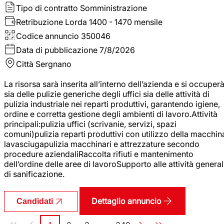
Tipo di contratto
Somministrazione
Retribuzione Lorda
1400 - 1470 mensile
Codice annuncio
350046
Data di pubblicazione
7/8/2026
Città
Sergnano
La risorsa sarà inserita all’interno dell’azienda e si occuper
sia delle pulizie generiche degli uffici sia delle attività di
pulizia industriale nei reparti produttivi, garantendo igiene,
ordine e corretta gestione degli ambienti di lavoro.Attività
principali:pulizia uffici (scrivanie, servizi, spazi
comuni)pulizia reparti produttivi con utilizzo della macchin
lavasciugapulizia macchinari e attrezzature secondo
procedure aziendaliRaccolta rifiuti e mantenimento
dell’ordine delle aree di lavoroSupporto alle attività general
di sanificazione.
Dettaglio annuncio
Candidati
Paginazione