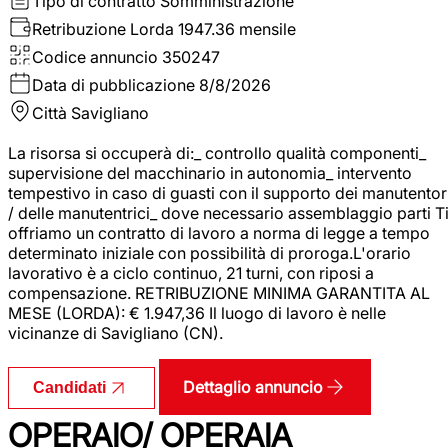
Tipo di contratto
Somministrazione
Retribuzione Lorda
1947.36 mensile
Codice annuncio
350247
Data di pubblicazione
8/8/2026
Città
Savigliano
La risorsa si occuperà di:_ controllo qualità componenti_
supervisione del macchinario in autonomia_ intervento
tempestivo in caso di guasti con il supporto dei manutentor
/ delle manutentrici_ dove necessario assemblaggio parti T
offriamo un contratto di lavoro a norma di legge a tempo
determinato iniziale con possibilità di proroga.L'orario
lavorativo è a ciclo continuo, 21 turni, con riposi a
compensazione. RETRIBUZIONE MINIMA GARANTITA AL
MESE (LORDA): € 1.947,36 Il luogo di lavoro è nelle
vicinanze di Savigliano (CN).
Dettaglio annuncio
Candidati
OPERAIO/ OPERAIA