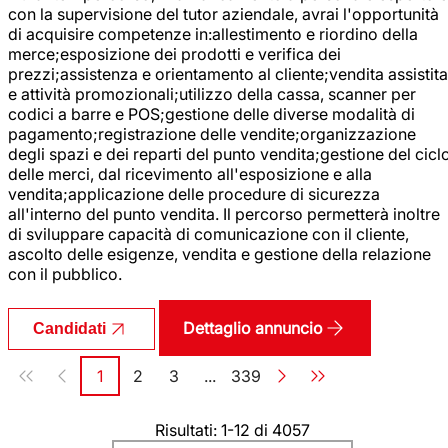
con la supervisione del tutor aziendale, avrai l'opportunità
di acquisire competenze in:allestimento e riordino della
merce;esposizione dei prodotti e verifica dei
prezzi;assistenza e orientamento al cliente;vendita assistita
e attività promozionali;utilizzo della cassa, scanner per
codici a barre e POS;gestione delle diverse modalità di
pagamento;registrazione delle vendite;organizzazione
degli spazi e dei reparti del punto vendita;gestione del cicl
delle merci, dal ricevimento all'esposizione e alla
vendita;applicazione delle procedure di sicurezza
all'interno del punto vendita. Il percorso permetterà inoltre
di sviluppare capacità di comunicazione con il cliente,
ascolto delle esigenze, vendita e gestione della relazione
con il pubblico.
Dettaglio annuncio
Candidati
Paginazione
1
2
3
...
339
Pagina
Pagina
Pagina
Pagina
Risultati: 1-12 di 4057