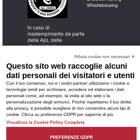
Whistleblowing
In caso di
inadempimento da parte
della ApL delle
disposizioni
del Codice di Condotta, è
Rifiuta cookie non necessari ✕
possibile presentare un
Questo sito web raccoglie alcuni
reclamo
all’Organismo di
dati personali dei visitatori e utenti
Monitoraggio utilizzando
Con il tuo consenso, noi e i nostri partner utilizziamo i cookie e
una delle modalità
tecnologie simili per archiviare, accedere ed elaborare i dati
descritte al seguente
personali come, ad esempio, la visita al sito web o la
indirizzo web
personalizzazione degli annunci. Poiché rispettiamo il tuo diritto
https://odm-
alla privacy, è possibile scegliere di non consentire alcuni tipi di
agenzielavoro.it/reclami/
.
cookie. Clicca su preferenze GDPR per saperne di più.
Visualizza la Cookie Policy Completa
PREFERENZE GDPR