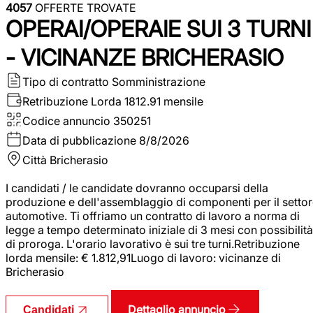
4057
OFFERTE TROVATE
OPERAI/OPERAIE SUI 3 TURNI
- VICINANZE BRICHERASIO
Tipo di contratto
Somministrazione
Retribuzione Lorda
1812.91 mensile
Codice annuncio
350251
Data di pubblicazione
8/8/2026
Città
Bricherasio
I candidati / le candidate dovranno occuparsi della
produzione e dell'assemblaggio di componenti per il setto
automotive. Ti offriamo un contratto di lavoro a norma di
legge a tempo determinato iniziale di 3 mesi con possibilità
di proroga. L'orario lavorativo è sui tre turni.Retribuzione
lorda mensile: € 1.812,91Luogo di lavoro: vicinanze di
Bricherasio
Dettaglio annuncio
Candidati