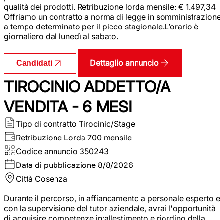
qualità dei prodotti. Retribuzione lorda mensile: € 1.497,34
Offriamo un contratto a norma di legge in somministrazion
a tempo determinato per il picco stagionale.L’orario è
giornaliero dal lunedì al sabato.
Dettaglio annuncio
Candidati
TIROCINIO ADDETTO/A
VENDITA - 6 MESI
Tipo di contratto
Tirocinio/Stage
Retribuzione Lorda
700 mensile
Codice annuncio
350243
Data di pubblicazione
8/8/2026
Città
Cosenza
Durante il percorso, in affiancamento a personale esperto e
con la supervisione del tutor aziendale, avrai l'opportunità
di acquisire competenze in:allestimento e riordino della