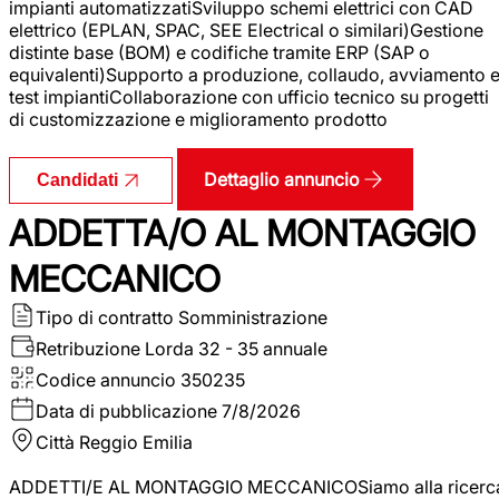
impianti automatizzatiSviluppo schemi elettrici con CAD
elettrico (EPLAN, SPAC, SEE Electrical o similari)Gestione
distinte base (BOM) e codifiche tramite ERP (SAP o
equivalenti)Supporto a produzione, collaudo, avviamento 
test impiantiCollaborazione con ufficio tecnico su progetti
di customizzazione e miglioramento prodotto
Dettaglio annuncio
Candidati
ADDETTA/O AL MONTAGGIO
MECCANICO
Tipo di contratto
Somministrazione
Retribuzione Lorda
32 - 35 annuale
Codice annuncio
350235
Data di pubblicazione
7/8/2026
Città
Reggio Emilia
ADDETTI/E AL MONTAGGIO MECCANICOSiamo alla ricerc