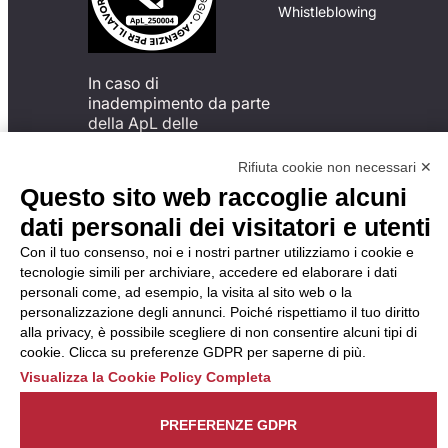
Whistleblowing
In caso di
inadempimento da parte
della ApL delle
disposizioni
del Codice di Condotta, è
Rifiuta cookie non necessari ✕
possibile presentare un
Questo sito web raccoglie alcuni
reclamo
dati personali dei visitatori e utenti
all’Organismo di
Monitoraggio utilizzando
Con il tuo consenso, noi e i nostri partner utilizziamo i cookie e
una delle modalità
tecnologie simili per archiviare, accedere ed elaborare i dati
descritte al seguente
personali come, ad esempio, la visita al sito web o la
indirizzo web
personalizzazione degli annunci. Poiché rispettiamo il tuo diritto
https://odm-
alla privacy, è possibile scegliere di non consentire alcuni tipi di
agenzielavoro.it/reclami/
.
cookie. Clicca su preferenze GDPR per saperne di più.
Visualizza la Cookie Policy Completa
PREFERENZE GDPR