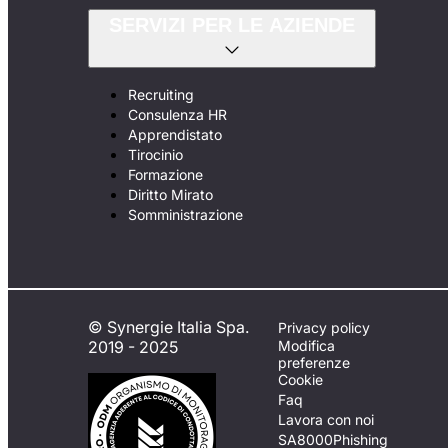
SERVIZI PER LE AZIENDE
Recruiting
Consulenza HR
Apprendistato
Tirocinio
Formazione
Diritto Mirato
Somministrazione
© Synergie Italia Spa.
Privacy policy
2019 - 2025
Modifica
preferenze
Cookie
Faq
Lavora con noi
SA8000
Phishing