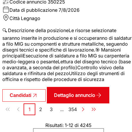
Codice annuncio
350225
Data di pubblicazione
7/8/2026
Città
Legnago
🔍 Descrizione della posizioneLe risorse selezionate
saranno inserite in produzione e si occuperanno di saldatu
a filo MIG su componenti e strutture metalliche, seguendo
disegni tecnici e specifiche di lavorazione.🎯 Mansioni
principaliEsecuzione di saldature a filo MIG su carpenteria
medio-leggera o pesanteLettura del disegno tecnico (base
o avanzata, a seconda del profilo)Controllo visivo della
saldatura e rifinitura del pezzoUtilizzo degli strumenti di
officina e rispetto delle procedure di sicurezza
Dettaglio annuncio
Candidati
Paginazione
1
2
3
...
354
Pagina
Pagina
Pagina
Pagina
Risultati: 1-12 di 4245