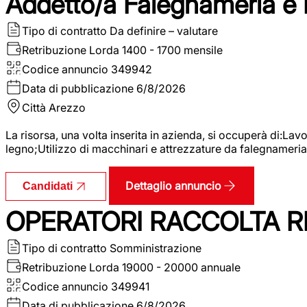
Addetto/a Falegnameria e
Tipo di contratto
Da definire – valutare
Retribuzione Lorda
1400 - 1700 mensile
Codice annuncio
349942
Data di pubblicazione
6/8/2026
Città
Arezzo
La risorsa, una volta inserita in azienda, si occuperà di:La
legno;Utilizzo di macchinari e attrezzature da falegnameria;
Dettaglio annuncio
Candidati
OPERATORI RACCOLTA RI
Tipo di contratto
Somministrazione
Retribuzione Lorda
19000 - 20000 annuale
Codice annuncio
349941
Data di pubblicazione
6/8/2026