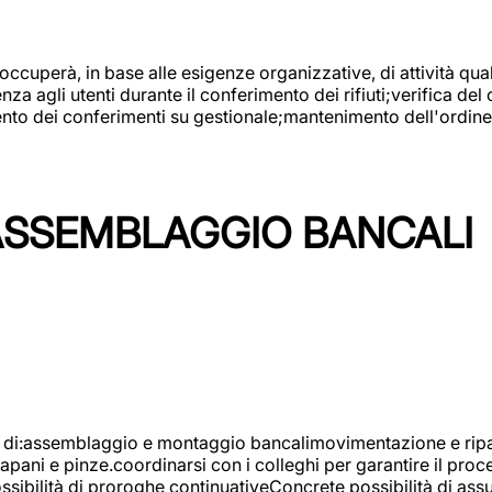
 occuperà, in base alle esigenze organizzative, di attività quali
a agli utenti durante il conferimento dei rifiuti;verifica del
ento dei conferimenti su gestionale;mantenimento dell'ordine, 
ASSEMBLAGGIO BANCALI
à di:assemblaggio e montaggio bancalimovimentazione e ripara
rapani e pinze.coordinarsi con i colleghi per garantire il pro
ossibilità di proroghe continuativeConcrete possibilità d