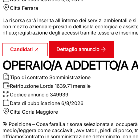
Città
Ferrara
La risorsa sarà inserita all'interno dei servizi ambientali e si
con mezzo aziendale;presidio dell'isola ecologica e assistenz
rifiuto;registrazione degli accessi tramite tessera e inserim
Dettaglio annuncio
Candidati
OPERAIO/A ADDETTO/A 
Tipo di contratto
Somministrazione
Retribuzione Lorda
1639.71 mensile
Codice annuncio
349939
Data di pubblicazione
6/8/2026
Città
Gorla Maggiore
🎯 Posizione – Cosa faraiLa risorsa selezionata si occuper
medio/leggera come cacciaviti, avvitatori, piedi di porco, t
offriamoContratto in somministrazione determinato, con p