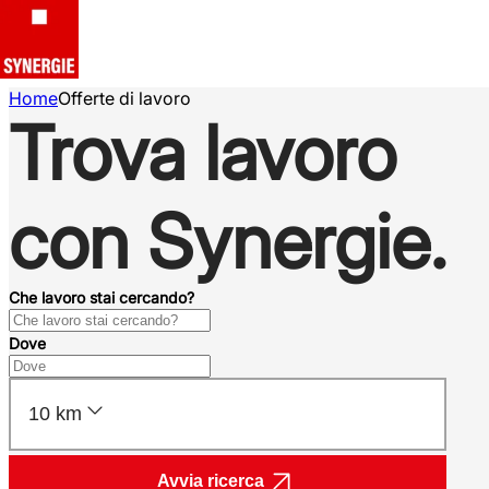
Home
Offerte di lavoro
Trova lavoro
con Synergie.
Che lavoro stai cercando?
Dove
10 km
Avvia ricerca