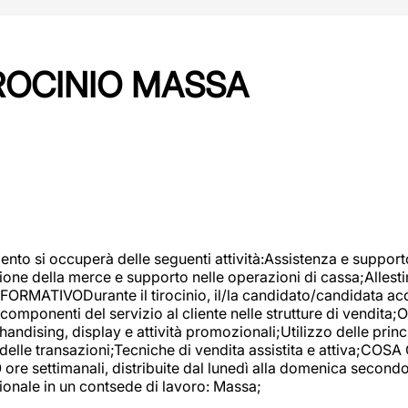
IROCINIO MASSA
imento si occuperà delle seguenti attività:Assistenza e support
ione della merce e supporto nelle operazioni di cassa;Allesti
FORMATIVODurante il tirocinio, il/la candidato/candidata acq
componenti del servizio al cliente nelle strutture di vendita
ndising, display e attività promozionali;Utilizzo delle princi
delle transazioni;Tecniche di vendita assistita e attiva;COS
re settimanali, distribuite dal lunedì alla domenica secondo 
onale in un contsede di lavoro: Massa;