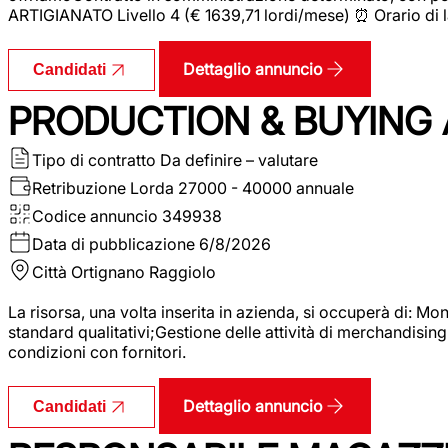
ARTIGIANATO Livello 4 (€ 1639,71 lordi/mese) ⏰ Orario di l
Dettaglio annuncio
Candidati
PRODUCTION & BUYING A
Tipo di contratto
Da definire – valutare
Retribuzione Lorda
27000 - 40000 annuale
Codice annuncio
349938
Data di pubblicazione
6/8/2026
Città
Ortignano Raggiolo
La risorsa, una volta inserita in azienda, si occuperà di: M
standard qualitativi;Gestione delle attività di merchandising
condizioni con fornitori.
Dettaglio annuncio
Candidati