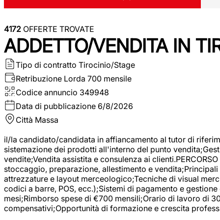
4172
OFFERTE TROVATE
ADDETTO/VENDITA IN T
Tipo di contratto
Tirocinio/Stage
Retribuzione Lorda
700 mensile
Codice annuncio
349948
Data di pubblicazione
6/8/2026
Città
Massa
il/la candidato/candidata in affiancamento al tutor di rifer
sistemazione dei prodotti all'interno del punto vendita;Gest
vendite;Vendita assistita e consulenza ai clienti.PERCORSO 
stoccaggio, preparazione, allestimento e vendita;Principali 
attrezzature e layout merceologico;Tecniche di visual mercha
codici a barre, POS, ecc.);Sistemi di pagamento e gestione 
mesi;Rimborso spese di €700 mensili;Orario di lavoro di 30 o
compensativi;Opportunità di formazione e crescita professi