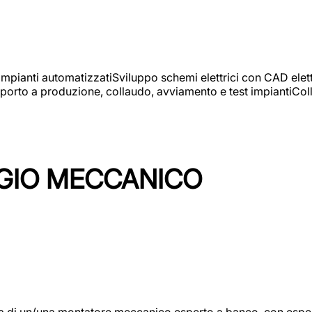
 impianti automatizzatiSviluppo schemi elettrici con CAD elet
orto a produzione, collaudo, avviamento e test impiantiColla
GIO MECCANICO
/una montatore meccanico esperto a banco, con esperienza c