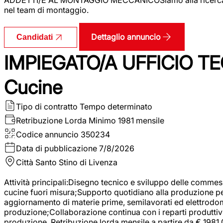
nel team di montaggio.
Dettaglio annuncio
Candidati
IMPIEGATO/A UFFICIO TEC
Cucine
Tipo di contratto
Tempo determinato
Retribuzione Lorda
Minimo 1981 mensile
Codice annuncio
350234
Data di pubblicazione
7/8/2026
Città
Santo Stino di Livenza
Attività principali:Disegno tecnico e sviluppo delle commes
cucine fuori misura;Supporto quotidiano alla produzione p
aggiornamento di materie prime, semilavorati ed elettrodom
produzione;Collaborazione continua con i reparti produttivi 
produzione. Retribuzione lorda mensile a partire da € 1981,