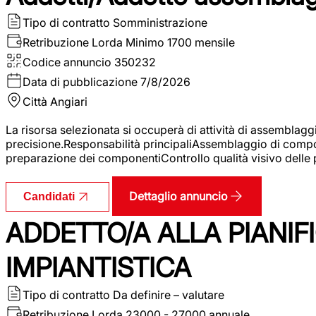
Tipo di contratto
Somministrazione
Retribuzione Lorda
Minimo 1700 mensile
Codice annuncio
350232
Data di pubblicazione
7/8/2026
Città
Angiari
La risorsa selezionata si occuperà di attività di assemblag
precisione.Responsabilità principaliAssemblaggio di compone
preparazione dei componentiControllo qualità visivo delle p
Dettaglio annuncio
Candidati
ADDETTO/A ALLA PIANIF
IMPIANTISTICA
Tipo di contratto
Da definire – valutare
Retribuzione Lorda
23000 - 27000 annuale