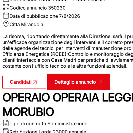
Codice annuncio
350230
Data di pubblicazione
7/8/2026
Città
Mirandola
La risorsa, riportando direttamente alla Direzione, sarà il pu
un'efficace organizzazione degli interventi e il corretto pr
delle agende dei tecnici per interventi di manutenzione ord
Efficienza Energetica (RCEE);Controllo e monitoraggio degli
clienti;Interfaccia con Case Madri per pratiche di avviamen
costante con l'ufficio tecnico e le altre funzioni aziendali.
Dettaglio annuncio
Candidati
OPERAIO OPERAIA LEGGE
MORUBIO
Tipo di contratto
Somministrazione
Retribuzione Lorda
23000 annuale