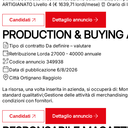
ARTIGIANATO Livello 4 (€ 1639,71 lordi/mese) ⏰ Orario di l
Dettaglio annuncio
Candidati
PRODUCTION & BUYING A
Tipo di contratto
Da definire – valutare
Retribuzione Lorda
27000 - 40000 annuale
Codice annuncio
349938
Data di pubblicazione
6/8/2026
Città
Ortignano Raggiolo
La risorsa, una volta inserita in azienda, si occuperà di: M
standard qualitativi;Gestione delle attività di merchandising
condizioni con fornitori.
Dettaglio annuncio
Candidati