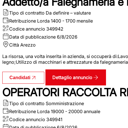
Addetto/a Falegnameria e
Tipo di contratto
Da definire – valutare
Retribuzione Lorda
1400 - 1700 mensile
Codice annuncio
349942
Data di pubblicazione
6/8/2026
Città
Arezzo
La risorsa, una volta inserita in azienda, si occuperà di:La
legno;Utilizzo di macchinari e attrezzature da falegnameria;
Dettaglio annuncio
Candidati
OPERATORI RACCOLTA RI
Tipo di contratto
Somministrazione
Retribuzione Lorda
19000 - 20000 annuale
Codice annuncio
349941
Data di pubblicazione
6/8/2026