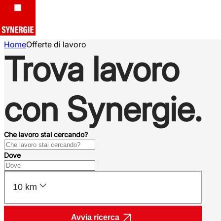
Home
Offerte di lavoro
Trova lavoro
con Synergie.
Che lavoro stai cercando?
Dove
10 km
Avvia ricerca