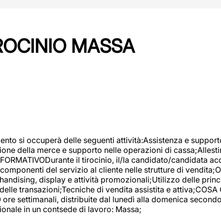
IROCINIO MASSA
imento si occuperà delle seguenti attività:Assistenza e support
ione della merce e supporto nelle operazioni di cassa;Allesti
FORMATIVODurante il tirocinio, il/la candidato/candidata acq
componenti del servizio al cliente nelle strutture di vendita
ndising, display e attività promozionali;Utilizzo delle princi
delle transazioni;Tecniche di vendita assistita e attiva;COS
re settimanali, distribuite dal lunedì alla domenica secondo 
onale in un contsede di lavoro: Massa;