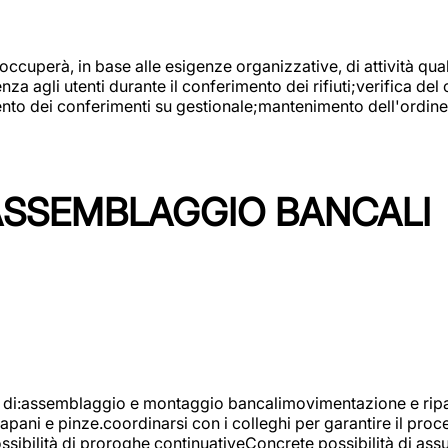
 occuperà, in base alle esigenze organizzative, di attività quali
a agli utenti durante il conferimento dei rifiuti;verifica del
ento dei conferimenti su gestionale;mantenimento dell'ordine, 
ASSEMBLAGGIO BANCALI
à di:assemblaggio e montaggio bancalimovimentazione e ripara
rapani e pinze.coordinarsi con i colleghi per garantire il pro
ossibilità di proroghe continuativeConcrete possibilità d