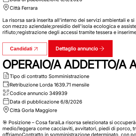
Città
Ferrara
La risorsa sarà inserita all'interno dei servizi ambientali e si
con mezzo aziendale;presidio dell'isola ecologica e assistenz
rifiuto;registrazione degli accessi tramite tessera e inserim
Dettaglio annuncio
Candidati
OPERAIO/A ADDETTO/A 
Tipo di contratto
Somministrazione
Retribuzione Lorda
1639.71 mensile
Codice annuncio
349939
Data di pubblicazione
6/8/2026
Città
Gorla Maggiore
🎯 Posizione – Cosa faraiLa risorsa selezionata si occuper
medio/leggera come cacciaviti, avvitatori, piedi di porco, t
offriamoContratto in somministrazione determinato, con p