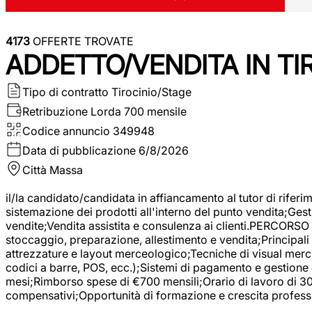
4173
OFFERTE TROVATE
ADDETTO/VENDITA IN T
Tipo di contratto
Tirocinio/Stage
Retribuzione Lorda
700 mensile
Codice annuncio
349948
Data di pubblicazione
6/8/2026
Città
Massa
il/la candidato/candidata in affiancamento al tutor di rifer
sistemazione dei prodotti all'interno del punto vendita;Gest
vendite;Vendita assistita e consulenza ai clienti.PERCORSO 
stoccaggio, preparazione, allestimento e vendita;Principali 
attrezzature e layout merceologico;Tecniche di visual mercha
codici a barre, POS, ecc.);Sistemi di pagamento e gestione 
mesi;Rimborso spese di €700 mensili;Orario di lavoro di 30 o
compensativi;Opportunità di formazione e crescita professi