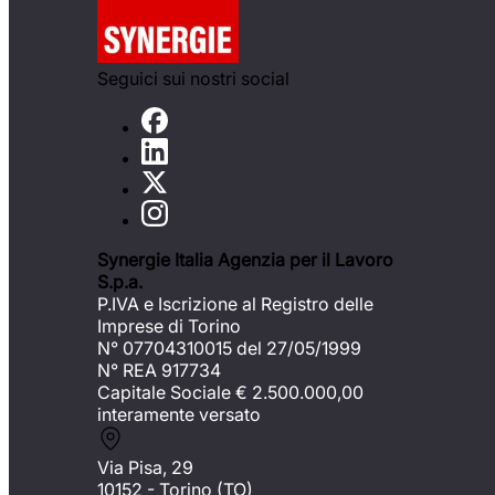
Seguici sui nostri social
Synergie Italia Agenzia per il Lavoro
S.p.a.
P.IVA e Iscrizione al Registro delle
Imprese di Torino
N° 07704310015 del 27/05/1999
N° REA 917734
Capitale Sociale €
2.500.000,00
interamente versato
Via Pisa, 29
10152 - Torino (TO)