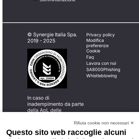
© Synergie Italia Spa.
Privacy policy
2019 - 2025
Modifica
preferenze
Cookie
Faq
Lavora con noi
SA8000
Phishing
Whistleblowing
In caso di
inadempimento da parte
della ApL delle
disposizioni
del Codice di Condotta, è
Rifiuta cookie non necessari ✕
possibile presentare un
Questo sito web raccoglie alcuni
reclamo