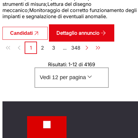
strumenti di misura;Lettura del disegno
meccanico;Monitoraggio del corretto funzionamento degli
impianti e segnalazione di eventuali anomalie.
Dettaglio annuncio
Candidati
Paginazione
1
2
3
...
348
Pagina
Pagina
Pagina
Pagina
Risultati: 1-12 di 4169
Vedi 12 per pagina