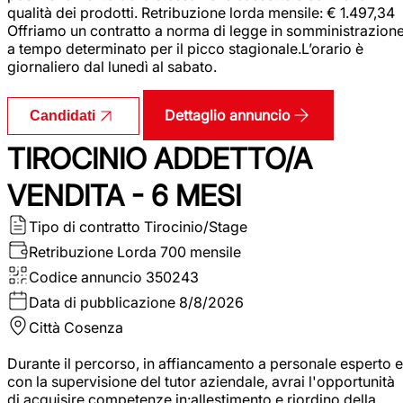
qualità dei prodotti. Retribuzione lorda mensile: € 1.497,34
Offriamo un contratto a norma di legge in somministrazion
a tempo determinato per il picco stagionale.L’orario è
giornaliero dal lunedì al sabato.
Dettaglio annuncio
Candidati
TIROCINIO ADDETTO/A
VENDITA - 6 MESI
Tipo di contratto
Tirocinio/Stage
Retribuzione Lorda
700 mensile
Codice annuncio
350243
Data di pubblicazione
8/8/2026
Città
Cosenza
Durante il percorso, in affiancamento a personale esperto e
con la supervisione del tutor aziendale, avrai l'opportunità
di acquisire competenze in:allestimento e riordino della