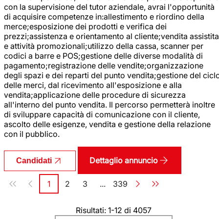
con la supervisione del tutor aziendale, avrai l'opportunità
di acquisire competenze in:allestimento e riordino della
merce;esposizione dei prodotti e verifica dei
prezzi;assistenza e orientamento al cliente;vendita assistita
e attività promozionali;utilizzo della cassa, scanner per
codici a barre e POS;gestione delle diverse modalità di
pagamento;registrazione delle vendite;organizzazione
degli spazi e dei reparti del punto vendita;gestione del cicl
delle merci, dal ricevimento all'esposizione e alla
vendita;applicazione delle procedure di sicurezza
all'interno del punto vendita. Il percorso permetterà inoltre
di sviluppare capacità di comunicazione con il cliente,
ascolto delle esigenze, vendita e gestione della relazione
con il pubblico.
Dettaglio annuncio
Candidati
Paginazione
1
2
3
...
339
Pagina
Pagina
Pagina
Pagina
Risultati: 1-12 di 4057