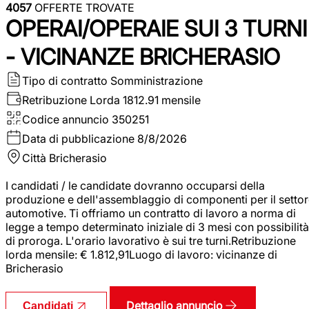
4057
OFFERTE TROVATE
OPERAI/OPERAIE SUI 3 TURNI
- VICINANZE BRICHERASIO
Tipo di contratto
Somministrazione
Retribuzione Lorda
1812.91 mensile
Codice annuncio
350251
Data di pubblicazione
8/8/2026
Città
Bricherasio
I candidati / le candidate dovranno occuparsi della
produzione e dell'assemblaggio di componenti per il setto
automotive. Ti offriamo un contratto di lavoro a norma di
legge a tempo determinato iniziale di 3 mesi con possibilità
di proroga. L'orario lavorativo è sui tre turni.Retribuzione
lorda mensile: € 1.812,91Luogo di lavoro: vicinanze di
Bricherasio
Dettaglio annuncio
Candidati