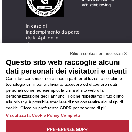
Whistleblowing
In caso di
inadempimento da parte
della ApL delle
disposizioni
del Codice di Condotta, è
Rifiuta cookie non necessari ✕
possibile presentare un
Questo sito web raccoglie alcuni
reclamo
all’Organismo di
dati personali dei visitatori e utenti
Monitoraggio utilizzando
Con il tuo consenso, noi e i nostri partner utilizziamo i cookie e
una delle modalità
tecnologie simili per archiviare, accedere ed elaborare i dati
descritte al seguente
personali come, ad esempio, la visita al sito web o la
indirizzo web
personalizzazione degli annunci. Poiché rispettiamo il tuo diritto
https://odm-
alla privacy, è possibile scegliere di non consentire alcuni tipi di
agenzielavoro.it/reclami/
.
cookie. Clicca su preferenze GDPR per saperne di più.
Visualizza la Cookie Policy Completa
PREFERENZE GDPR