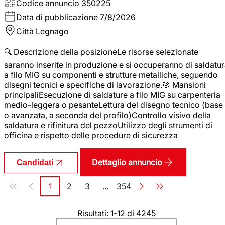
Codice annuncio
350225
Data di pubblicazione
7/8/2026
Città
Legnago
🔍 Descrizione della posizioneLe risorse selezionate
saranno inserite in produzione e si occuperanno di saldatu
a filo MIG su componenti e strutture metalliche, seguendo
disegni tecnici e specifiche di lavorazione.🎯 Mansioni
principaliEsecuzione di saldature a filo MIG su carpenteria
medio-leggera o pesanteLettura del disegno tecnico (base
o avanzata, a seconda del profilo)Controllo visivo della
saldatura e rifinitura del pezzoUtilizzo degli strumenti di
officina e rispetto delle procedure di sicurezza
Dettaglio annuncio
Candidati
Paginazione
1
2
3
...
354
Pagina
Pagina
Pagina
Pagina
Risultati: 1-12 di 4245