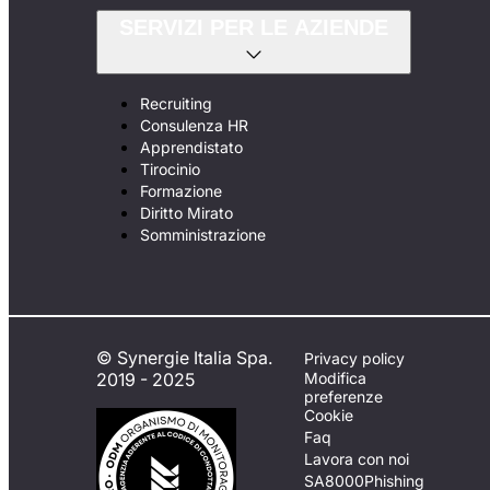
SERVIZI PER LE AZIENDE
Recruiting
Consulenza HR
Apprendistato
Tirocinio
Formazione
Diritto Mirato
Somministrazione
© Synergie Italia Spa.
Privacy policy
2019 - 2025
Modifica
preferenze
Cookie
Faq
Lavora con noi
SA8000
Phishing