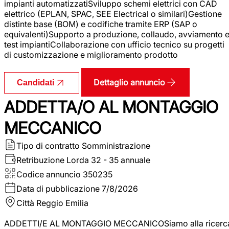
impianti automatizzatiSviluppo schemi elettrici con CAD
elettrico (EPLAN, SPAC, SEE Electrical o similari)Gestione
distinte base (BOM) e codifiche tramite ERP (SAP o
equivalenti)Supporto a produzione, collaudo, avviamento 
test impiantiCollaborazione con ufficio tecnico su progetti
di customizzazione e miglioramento prodotto
Dettaglio annuncio
Candidati
ADDETTA/O AL MONTAGGIO
MECCANICO
Tipo di contratto
Somministrazione
Retribuzione Lorda
32 - 35 annuale
Codice annuncio
350235
Data di pubblicazione
7/8/2026
Città
Reggio Emilia
ADDETTI/E AL MONTAGGIO MECCANICOSiamo alla ricerc