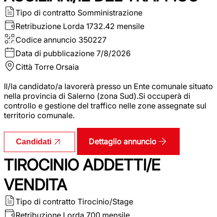
Tipo di contratto
Somministrazione
Retribuzione Lorda
1732.42 mensile
Codice annuncio
350227
Data di pubblicazione
7/8/2026
Città
Torre Orsaia
Il/la candidato/a lavorerà presso un Ente comunale situato
nella provincia di Salerno (zona Sud).Si occuperà di
controllo e gestione del traffico nelle zone assegnate sul
territorio comunale.
Dettaglio annuncio
Candidati
TIROCINIO ADDETTI/E
VENDITA
Tipo di contratto
Tirocinio/Stage
Retribuzione Lorda
700 mensile