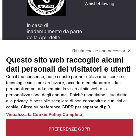
Whistleblowing
In caso di
inadempimento da parte
della ApL delle
disposizioni
del Codice di Condotta, è
Rifiuta cookie non necessari ✕
possibile presentare un
Questo sito web raccoglie alcuni
reclamo
dati personali dei visitatori e utenti
all’Organismo di
Monitoraggio utilizzando
Con il tuo consenso, noi e i nostri partner utilizziamo i cookie e
una delle modalità
tecnologie simili per archiviare, accedere ed elaborare i dati
descritte al seguente
personali come, ad esempio, la visita al sito web o la
indirizzo web
personalizzazione degli annunci. Poiché rispettiamo il tuo diritto
https://odm-
alla privacy, è possibile scegliere di non consentire alcuni tipi di
agenzielavoro.it/reclami/
.
cookie. Clicca su preferenze GDPR per saperne di più.
Visualizza la Cookie Policy Completa
PREFERENZE GDPR