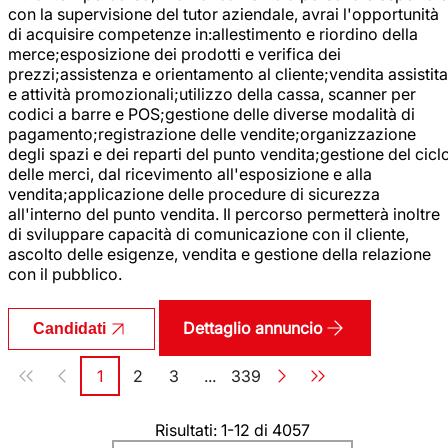
con la supervisione del tutor aziendale, avrai l'opportunità
di acquisire competenze in:allestimento e riordino della
merce;esposizione dei prodotti e verifica dei
prezzi;assistenza e orientamento al cliente;vendita assistita
e attività promozionali;utilizzo della cassa, scanner per
codici a barre e POS;gestione delle diverse modalità di
pagamento;registrazione delle vendite;organizzazione
degli spazi e dei reparti del punto vendita;gestione del cicl
delle merci, dal ricevimento all'esposizione e alla
vendita;applicazione delle procedure di sicurezza
all'interno del punto vendita. Il percorso permetterà inoltre
di sviluppare capacità di comunicazione con il cliente,
ascolto delle esigenze, vendita e gestione della relazione
con il pubblico.
Dettaglio annuncio
Candidati
Paginazione
1
2
3
...
339
Pagina
Pagina
Pagina
Pagina
Risultati: 1-12 di 4057