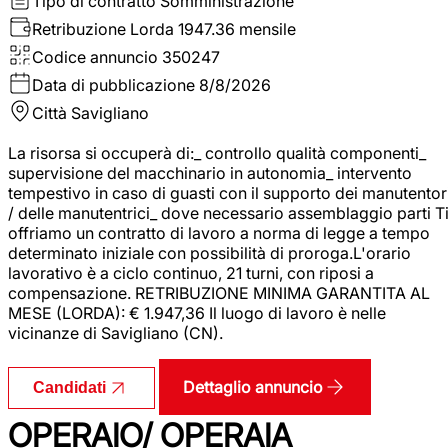
Tipo di contratto
Somministrazione
Retribuzione Lorda
1947.36 mensile
Codice annuncio
350247
Data di pubblicazione
8/8/2026
Città
Savigliano
La risorsa si occuperà di:_ controllo qualità componenti_
supervisione del macchinario in autonomia_ intervento
tempestivo in caso di guasti con il supporto dei manutentor
/ delle manutentrici_ dove necessario assemblaggio parti T
offriamo un contratto di lavoro a norma di legge a tempo
determinato iniziale con possibilità di proroga.L'orario
lavorativo è a ciclo continuo, 21 turni, con riposi a
compensazione. RETRIBUZIONE MINIMA GARANTITA AL
MESE (LORDA): € 1.947,36 Il luogo di lavoro è nelle
vicinanze di Savigliano (CN).
Dettaglio annuncio
Candidati
OPERAIO/ OPERAIA