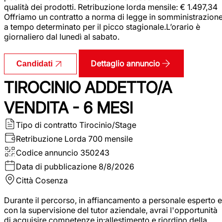
qualità dei prodotti. Retribuzione lorda mensile: € 1.497,34
Offriamo un contratto a norma di legge in somministrazion
a tempo determinato per il picco stagionale.L’orario è
giornaliero dal lunedì al sabato.
Dettaglio annuncio
Candidati
TIROCINIO ADDETTO/A
VENDITA - 6 MESI
Tipo di contratto
Tirocinio/Stage
Retribuzione Lorda
700 mensile
Codice annuncio
350243
Data di pubblicazione
8/8/2026
Città
Cosenza
Durante il percorso, in affiancamento a personale esperto e
con la supervisione del tutor aziendale, avrai l'opportunità
di acquisire competenze in:allestimento e riordino della