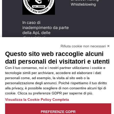
Whistleblowing
In caso di
inadempimento da parte
della ApL delle
disposizioni
del Codice di Condotta, è
Rifiuta cookie non necessari ✕
possibile presentare un
Questo sito web raccoglie alcuni
reclamo
all’Organismo di
dati personali dei visitatori e utenti
Monitoraggio utilizzando
Con il tuo consenso, noi e i nostri partner utilizziamo i cookie e
una delle modalità
tecnologie simili per archiviare, accedere ed elaborare i dati
descritte al seguente
personali come, ad esempio, la visita al sito web o la
indirizzo web
personalizzazione degli annunci. Poiché rispettiamo il tuo diritto
https://odm-
alla privacy, è possibile scegliere di non consentire alcuni tipi di
agenzielavoro.it/reclami/
.
cookie. Clicca su preferenze GDPR per saperne di più.
Visualizza la Cookie Policy Completa
PREFERENZE GDPR