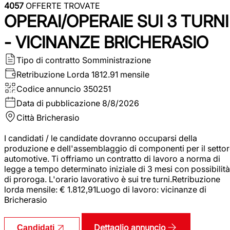
4057
OFFERTE TROVATE
OPERAI/OPERAIE SUI 3 TURNI
- VICINANZE BRICHERASIO
Tipo di contratto
Somministrazione
Retribuzione Lorda
1812.91 mensile
Codice annuncio
350251
Data di pubblicazione
8/8/2026
Città
Bricherasio
I candidati / le candidate dovranno occuparsi della
produzione e dell'assemblaggio di componenti per il setto
automotive. Ti offriamo un contratto di lavoro a norma di
legge a tempo determinato iniziale di 3 mesi con possibilità
di proroga. L'orario lavorativo è sui tre turni.Retribuzione
lorda mensile: € 1.812,91Luogo di lavoro: vicinanze di
Bricherasio
Dettaglio annuncio
Candidati