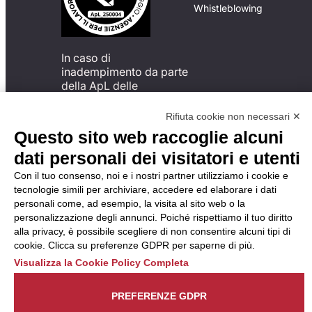
Whistleblowing
In caso di
inadempimento da parte
della ApL delle
disposizioni
del Codice di Condotta, è
Rifiuta cookie non necessari ✕
possibile presentare un
Questo sito web raccoglie alcuni
reclamo
dati personali dei visitatori e utenti
all’Organismo di
Monitoraggio utilizzando
Con il tuo consenso, noi e i nostri partner utilizziamo i cookie e
una delle modalità
tecnologie simili per archiviare, accedere ed elaborare i dati
descritte al seguente
personali come, ad esempio, la visita al sito web o la
indirizzo web
personalizzazione degli annunci. Poiché rispettiamo il tuo diritto
https://odm-
alla privacy, è possibile scegliere di non consentire alcuni tipi di
agenzielavoro.it/reclami/
.
cookie. Clicca su preferenze GDPR per saperne di più.
Visualizza la Cookie Policy Completa
PREFERENZE GDPR