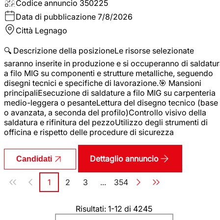
Codice annuncio
350225
Data di pubblicazione
7/8/2026
Città
Legnago
🔍 Descrizione della posizioneLe risorse selezionate
saranno inserite in produzione e si occuperanno di saldatu
a filo MIG su componenti e strutture metalliche, seguendo
disegni tecnici e specifiche di lavorazione.🎯 Mansioni
principaliEsecuzione di saldature a filo MIG su carpenteria
medio-leggera o pesanteLettura del disegno tecnico (base
o avanzata, a seconda del profilo)Controllo visivo della
saldatura e rifinitura del pezzoUtilizzo degli strumenti di
officina e rispetto delle procedure di sicurezza
Dettaglio annuncio
Candidati
Paginazione
1
2
3
...
354
Pagina
Pagina
Pagina
Pagina
Risultati: 1-12 di 4245