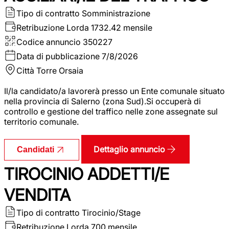
Tipo di contratto
Somministrazione
Retribuzione Lorda
1732.42 mensile
Codice annuncio
350227
Data di pubblicazione
7/8/2026
Città
Torre Orsaia
Il/la candidato/a lavorerà presso un Ente comunale situato
nella provincia di Salerno (zona Sud).Si occuperà di
controllo e gestione del traffico nelle zone assegnate sul
territorio comunale.
Dettaglio annuncio
Candidati
TIROCINIO ADDETTI/E
VENDITA
Tipo di contratto
Tirocinio/Stage
Retribuzione Lorda
700 mensile