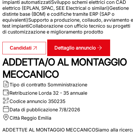
impianti automatizzatiSviluppo schemi elettrici con CAD
elettrico (EPLAN, SPAC, SEE Electrical o similari)Gestione
distinte base (BOM) e codifiche tramite ERP (SAP o
equivalenti)Supporto a produzione, collaudo, avviamento 
test impiantiCollaborazione con ufficio tecnico su progetti
di customizzazione e miglioramento prodotto
Dettaglio annuncio
Candidati
ADDETTA/O AL MONTAGGIO
MECCANICO
Tipo di contratto
Somministrazione
Retribuzione Lorda
32 - 35 annuale
Codice annuncio
350235
Data di pubblicazione
7/8/2026
Città
Reggio Emilia
ADDETTI/E AL MONTAGGIO MECCANICOSiamo alla ricerc