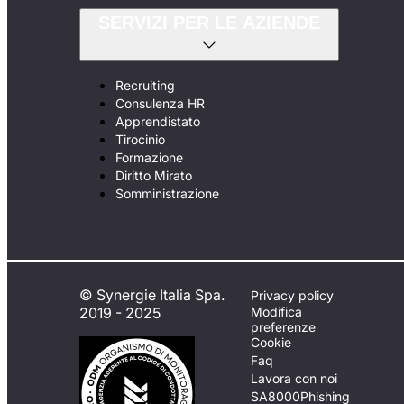
SERVIZI PER LE AZIENDE
Recruiting
Consulenza HR
Apprendistato
Tirocinio
Formazione
Diritto Mirato
Somministrazione
© Synergie Italia Spa.
Privacy policy
2019 - 2025
Modifica
preferenze
Cookie
Faq
Lavora con noi
SA8000
Phishing