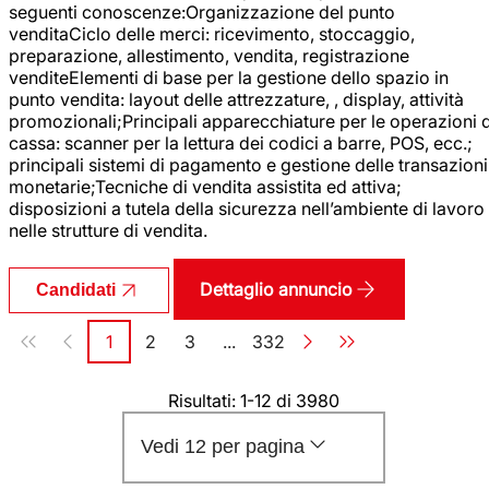
seguenti conoscenze:Organizzazione del punto
venditaCiclo delle merci: ricevimento, stoccaggio,
preparazione, allestimento, vendita, registrazione
venditeElementi di base per la gestione dello spazio in
punto vendita: layout delle attrezzature, , display, attività
promozionali;Principali apparecchiature per le operazioni d
cassa: scanner per la lettura dei codici a barre, POS, ecc.;
principali sistemi di pagamento e gestione delle transazioni
monetarie;Tecniche di vendita assistita ed attiva;
disposizioni a tutela della sicurezza nell’ambiente di lavoro
nelle strutture di vendita.
Dettaglio annuncio
Candidati
Paginazione
1
2
3
...
332
Pagina
Pagina
Pagina
Pagina
Risultati: 1-12 di 3980
Vedi 12 per pagina