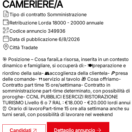
CAMERIERE/A
Tipo di contratto
Somministrazione
Retribuzione Lorda
18000 - 20000 annuale
Codice annuncio
349936
Data di pubblicazione
6/8/2026
Città
Tradate
🎯 Posizione – Cosa faraiLa risorsa, inserita in un contesto
dinamico e famigliare, si occuperà di:- 🍽️preparazione e
riordino della sala- 👥accoglienza della clientela- 🍕presa
delle comande- 🍴servizio al tavolo 🎁 Cosa offriamo-
Contratto part time 15 ore/settimana- Contratto in
somministrazione part-time determinato, con possibilità di
proroghe- CCNL PUBBLICI ESERCIZI RISTORAZIONE
TURISMO Livello 6 o 7 RAL : €18.000 - €20.000 lordi annui
⏰ Orario di lavoroPart-time 15 ore alla settimana anche su
turni serali, con possibilità di lavorare nel weekend
Dettaglio annuncio
Candidati