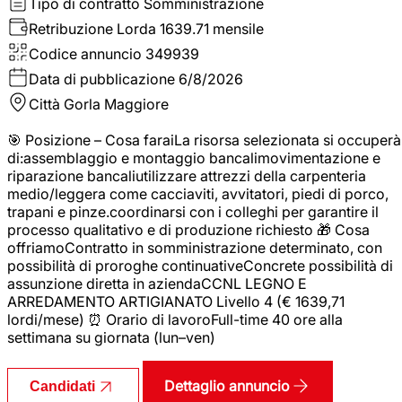
Tipo di contratto
Somministrazione
Retribuzione Lorda
1639.71 mensile
Codice annuncio
349939
Data di pubblicazione
6/8/2026
Città
Gorla Maggiore
🎯 Posizione – Cosa faraiLa risorsa selezionata si occuperà
di:assemblaggio e montaggio bancalimovimentazione e
riparazione bancaliutilizzare attrezzi della carpenteria
medio/leggera come cacciaviti, avvitatori, piedi di porco,
trapani e pinze.coordinarsi con i colleghi per garantire il
processo qualitativo e di produzione richiesto 🎁 Cosa
offriamoContratto in somministrazione determinato, con
possibilità di proroghe continuativeConcrete possibilità di
assunzione diretta in aziendaCCNL LEGNO E
ARREDAMENTO ARTIGIANATO Livello 4 (€ 1639,71
lordi/mese) ⏰ Orario di lavoroFull-time 40 ore alla
settimana su giornata (lun–ven)
Dettaglio annuncio
Candidati