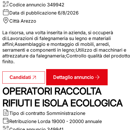
Codice annuncio
349942
Data di pubblicazione
6/8/2026
Città
Arezzo
La risorsa, una volta inserita in azienda, si occuperà
di:Lavorazioni di falegnameria su legno e materiali
affini;Assemblaggio e montaggio di mobili, arredi,
serramenti e componenti in legno;Utilizzo di macchinari e
attrezzature da falegnameria;Controllo qualità del prodott
finito.
Dettaglio annuncio
Candidati
OPERATORI RACCOLTA
RIFIUTI E ISOLA ECOLOGICA
Tipo di contratto
Somministrazione
Retribuzione Lorda
19000 - 20000 annuale
Codice annuncio
349941