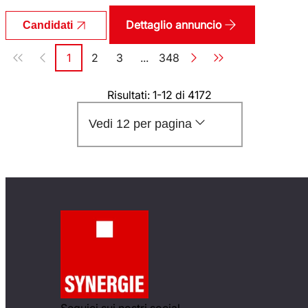
Dettaglio annuncio
Candidati
Paginazione
1
2
3
...
348
Pagina
Pagina
Pagina
Pagina
Risultati: 1-12 di 4172
Vedi 12 per pagina