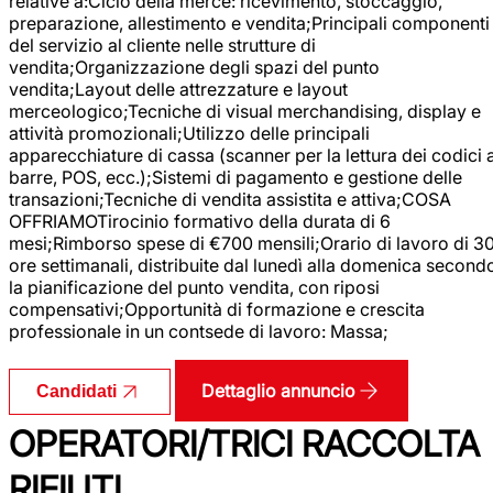
relative a:Ciclo della merce: ricevimento, stoccaggio,
preparazione, allestimento e vendita;Principali componenti
del servizio al cliente nelle strutture di
vendita;Organizzazione degli spazi del punto
vendita;Layout delle attrezzature e layout
merceologico;Tecniche di visual merchandising, display e
attività promozionali;Utilizzo delle principali
apparecchiature di cassa (scanner per la lettura dei codici 
barre, POS, ecc.);Sistemi di pagamento e gestione delle
transazioni;Tecniche di vendita assistita e attiva;COSA
OFFRIAMOTirocinio formativo della durata di 6
mesi;Rimborso spese di €700 mensili;Orario di lavoro di 3
ore settimanali, distribuite dal lunedì alla domenica second
la pianificazione del punto vendita, con riposi
compensativi;Opportunità di formazione e crescita
professionale in un contsede di lavoro: Massa;
Dettaglio annuncio
Candidati
OPERATORI/TRICI RACCOLTA
RIFIUTI