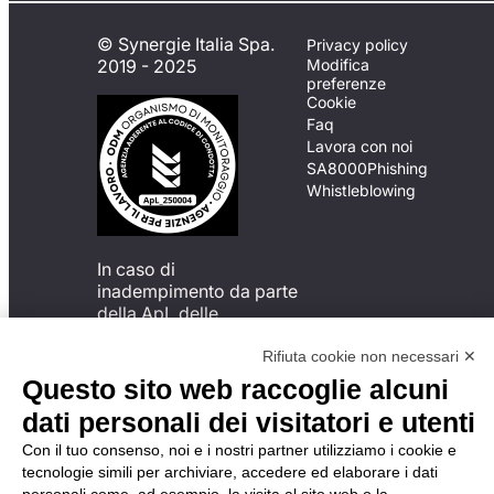
© Synergie Italia Spa.
Privacy policy
2019 - 2025
Modifica
preferenze
Cookie
Faq
Lavora con noi
SA8000
Phishing
Whistleblowing
In caso di
inadempimento da parte
della ApL delle
disposizioni
del Codice di Condotta, è
Rifiuta cookie non necessari ✕
possibile presentare un
Questo sito web raccoglie alcuni
reclamo
dati personali dei visitatori e utenti
all’Organismo di
Monitoraggio utilizzando
Con il tuo consenso, noi e i nostri partner utilizziamo i cookie e
una delle modalità
tecnologie simili per archiviare, accedere ed elaborare i dati
descritte al seguente