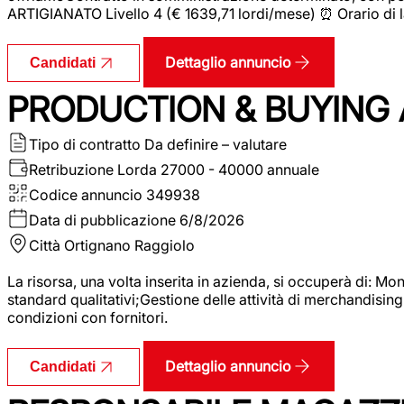
ARTIGIANATO Livello 4 (€ 1639,71 lordi/mese) ⏰ Orario di l
Dettaglio annuncio
Candidati
PRODUCTION & BUYING A
Tipo di contratto
Da definire – valutare
Retribuzione Lorda
27000 - 40000 annuale
Codice annuncio
349938
Data di pubblicazione
6/8/2026
Città
Ortignano Raggiolo
La risorsa, una volta inserita in azienda, si occuperà di: M
standard qualitativi;Gestione delle attività di merchandising
condizioni con fornitori.
Dettaglio annuncio
Candidati