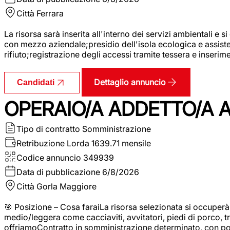
Città
Ferrara
La risorsa sarà inserita all'interno dei servizi ambientali e si
con mezzo aziendale;presidio dell'isola ecologica e assistenz
rifiuto;registrazione degli accessi tramite tessera e inserim
Dettaglio annuncio
Candidati
OPERAIO/A ADDETTO/A 
Tipo di contratto
Somministrazione
Retribuzione Lorda
1639.71 mensile
Codice annuncio
349939
Data di pubblicazione
6/8/2026
Città
Gorla Maggiore
🎯 Posizione – Cosa faraiLa risorsa selezionata si occuper
medio/leggera come cacciaviti, avvitatori, piedi di porco, t
offriamoContratto in somministrazione determinato, con p