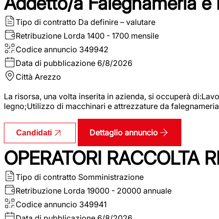
Addetto/a Falegnameria e
Tipo di contratto
Da definire – valutare
Retribuzione Lorda
1400 - 1700 mensile
Codice annuncio
349942
Data di pubblicazione
6/8/2026
Città
Arezzo
La risorsa, una volta inserita in azienda, si occuperà di:La
legno;Utilizzo di macchinari e attrezzature da falegnameria;
Dettaglio annuncio
Candidati
OPERATORI RACCOLTA RI
Tipo di contratto
Somministrazione
Retribuzione Lorda
19000 - 20000 annuale
Codice annuncio
349941
Data di pubblicazione
6/8/2026