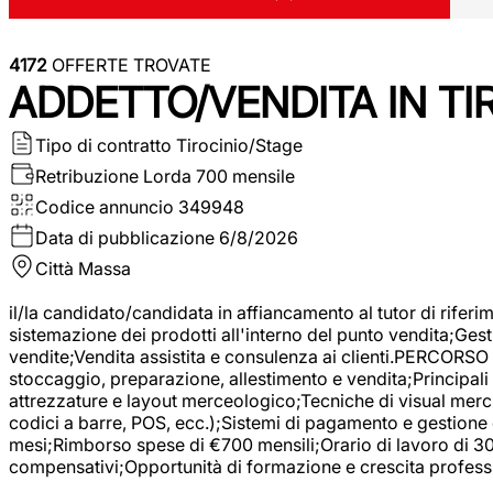
4172
OFFERTE TROVATE
ADDETTO/VENDITA IN T
Tipo di contratto
Tirocinio/Stage
Retribuzione Lorda
700 mensile
Codice annuncio
349948
Data di pubblicazione
6/8/2026
Città
Massa
il/la candidato/candidata in affiancamento al tutor di rifer
sistemazione dei prodotti all'interno del punto vendita;Gest
vendite;Vendita assistita e consulenza ai clienti.PERCORSO 
stoccaggio, preparazione, allestimento e vendita;Principali 
attrezzature e layout merceologico;Tecniche di visual mercha
codici a barre, POS, ecc.);Sistemi di pagamento e gestione 
mesi;Rimborso spese di €700 mensili;Orario di lavoro di 30 o
compensativi;Opportunità di formazione e crescita professi