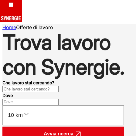
Home
Offerte di lavoro
Trova lavoro
con Synergie.
Che lavoro stai cercando?
Dove
10 km
Avvia ricerca