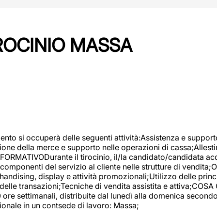
IROCINIO MASSA
imento si occuperà delle seguenti attività:Assistenza e support
ione della merce e supporto nelle operazioni di cassa;Allesti
FORMATIVODurante il tirocinio, il/la candidato/candidata acq
componenti del servizio al cliente nelle strutture di vendita
ndising, display e attività promozionali;Utilizzo delle princi
delle transazioni;Tecniche di vendita assistita e attiva;COS
re settimanali, distribuite dal lunedì alla domenica secondo 
onale in un contsede di lavoro: Massa;