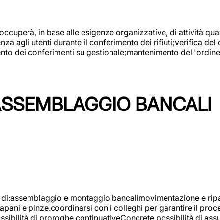
 occuperà, in base alle esigenze organizzative, di attività quali
a agli utenti durante il conferimento dei rifiuti;verifica del
ento dei conferimenti su gestionale;mantenimento dell'ordine, 
ASSEMBLAGGIO BANCALI
à di:assemblaggio e montaggio bancalimovimentazione e ripara
rapani e pinze.coordinarsi con i colleghi per garantire il pro
ossibilità di proroghe continuativeConcrete possibilità d