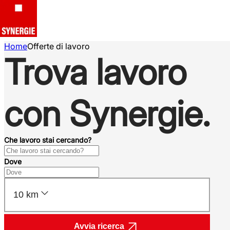
Home
Offerte di lavoro
Trova lavoro
con Synergie.
Che lavoro stai cercando?
Dove
10 km
Avvia ricerca