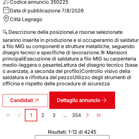
Codice annuncio
350225
Data di pubblicazione
7/8/2026
Città
Legnago
🔍 Descrizione della posizioneLe risorse selezionate
saranno inserite in produzione e si occuperanno di saldatu
a filo MIG su componenti e strutture metalliche, seguendo
disegni tecnici e specifiche di lavorazione.🎯 Mansioni
principaliEsecuzione di saldature a filo MIG su carpenteria
medio-leggera o pesanteLettura del disegno tecnico (base
o avanzata, a seconda del profilo)Controllo visivo della
saldatura e rifinitura del pezzoUtilizzo degli strumenti di
officina e rispetto delle procedure di sicurezza
Dettaglio annuncio
Candidati
Paginazione
1
2
3
...
354
Pagina
Pagina
Pagina
Pagina
Risultati: 1-12 di 4245