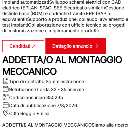
impianti automatizzatiSviluppo schemi elettrici con CAD
elettrico (EPLAN, SPAC, SEE Electrical o similari)Gestione
distinte base (BOM) e codifiche tramite ERP (SAP o
equivalenti)Supporto a produzione, collaudo, avviamento 
test impiantiCollaborazione con ufficio tecnico su progetti
di customizzazione e miglioramento prodotto
Dettaglio annuncio
Candidati
ADDETTA/O AL MONTAGGIO
MECCANICO
Tipo di contratto
Somministrazione
Retribuzione Lorda
32 - 35 annuale
Codice annuncio
350235
Data di pubblicazione
7/8/2026
Città
Reggio Emilia
ADDETTI/E AL MONTAGGIO MECCANICOSiamo alla ricerc