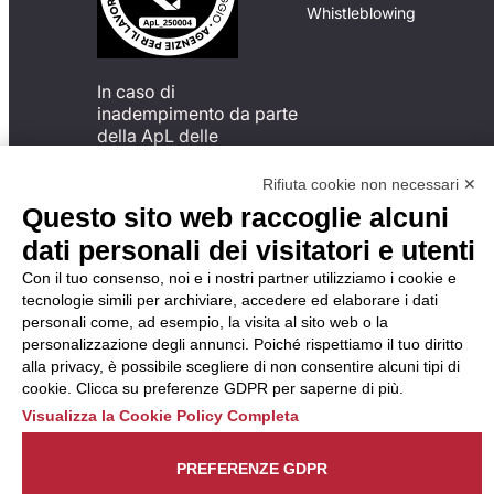
Whistleblowing
In caso di
inadempimento da parte
della ApL delle
disposizioni
del Codice di Condotta, è
Rifiuta cookie non necessari ✕
possibile presentare un
Questo sito web raccoglie alcuni
reclamo
dati personali dei visitatori e utenti
all’Organismo di
Monitoraggio utilizzando
Con il tuo consenso, noi e i nostri partner utilizziamo i cookie e
una delle modalità
tecnologie simili per archiviare, accedere ed elaborare i dati
descritte al seguente
personali come, ad esempio, la visita al sito web o la
indirizzo web
personalizzazione degli annunci. Poiché rispettiamo il tuo diritto
https://odm-
alla privacy, è possibile scegliere di non consentire alcuni tipi di
agenzielavoro.it/reclami/
.
cookie. Clicca su preferenze GDPR per saperne di più.
Visualizza la Cookie Policy Completa
PREFERENZE GDPR