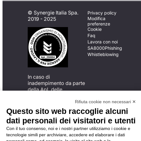
© Synergie Italia Spa.
Privacy policy
2019 - 2025
Modifica
preferenze
Cookie
Faq
Lavora con noi
SA8000
Phishing
Whistleblowing
In caso di
inadempimento da parte
della ApL delle
disposizioni
del Codice di Condotta, è
Rifiuta cookie non necessari ✕
possibile presentare un
Questo sito web raccoglie alcuni
reclamo
dati personali dei visitatori e utenti
all’Organismo di
Monitoraggio utilizzando
Con il tuo consenso, noi e i nostri partner utilizziamo i cookie e
una delle modalità
tecnologie simili per archiviare, accedere ed elaborare i dati
descritte al seguente