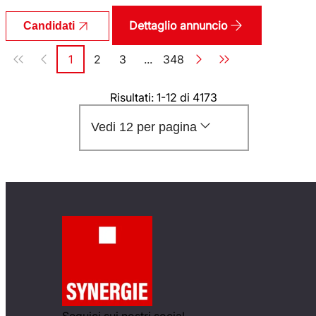
Dettaglio annuncio
Candidati
Paginazione
1
2
3
...
348
Pagina
Pagina
Pagina
Pagina
Risultati: 1-12 di 4173
Vedi 12 per pagina