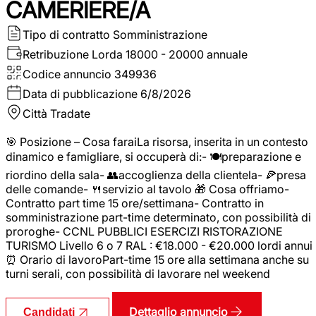
CAMERIERE/A
Tipo di contratto
Somministrazione
Retribuzione Lorda
18000 - 20000 annuale
Codice annuncio
349936
Data di pubblicazione
6/8/2026
Città
Tradate
🎯 Posizione – Cosa faraiLa risorsa, inserita in un contesto
dinamico e famigliare, si occuperà di:- 🍽️preparazione e
riordino della sala- 👥accoglienza della clientela- 🍕presa
delle comande- 🍴servizio al tavolo 🎁 Cosa offriamo-
Contratto part time 15 ore/settimana- Contratto in
somministrazione part-time determinato, con possibilità di
proroghe- CCNL PUBBLICI ESERCIZI RISTORAZIONE
TURISMO Livello 6 o 7 RAL : €18.000 - €20.000 lordi annui
⏰ Orario di lavoroPart-time 15 ore alla settimana anche su
turni serali, con possibilità di lavorare nel weekend
Dettaglio annuncio
Candidati