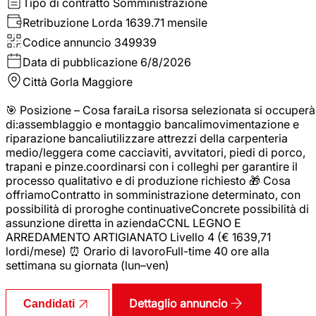
Tipo di contratto
Somministrazione
Retribuzione Lorda
1639.71 mensile
Codice annuncio
349939
Data di pubblicazione
6/8/2026
Città
Gorla Maggiore
🎯 Posizione – Cosa faraiLa risorsa selezionata si occuperà
di:assemblaggio e montaggio bancalimovimentazione e
riparazione bancaliutilizzare attrezzi della carpenteria
medio/leggera come cacciaviti, avvitatori, piedi di porco,
trapani e pinze.coordinarsi con i colleghi per garantire il
processo qualitativo e di produzione richiesto 🎁 Cosa
offriamoContratto in somministrazione determinato, con
possibilità di proroghe continuativeConcrete possibilità di
assunzione diretta in aziendaCCNL LEGNO E
ARREDAMENTO ARTIGIANATO Livello 4 (€ 1639,71
lordi/mese) ⏰ Orario di lavoroFull-time 40 ore alla
settimana su giornata (lun–ven)
Dettaglio annuncio
Candidati