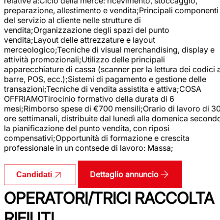
relative a:Ciclo della merce: ricevimento, stoccaggio,
preparazione, allestimento e vendita;Principali componenti
del servizio al cliente nelle strutture di
vendita;Organizzazione degli spazi del punto
vendita;Layout delle attrezzature e layout
merceologico;Tecniche di visual merchandising, display e
attività promozionali;Utilizzo delle principali
apparecchiature di cassa (scanner per la lettura dei codici 
barre, POS, ecc.);Sistemi di pagamento e gestione delle
transazioni;Tecniche di vendita assistita e attiva;COSA
OFFRIAMOTirocinio formativo della durata di 6
mesi;Rimborso spese di €700 mensili;Orario di lavoro di 3
ore settimanali, distribuite dal lunedì alla domenica second
la pianificazione del punto vendita, con riposi
compensativi;Opportunità di formazione e crescita
professionale in un contsede di lavoro: Massa;
Dettaglio annuncio
Candidati
OPERATORI/TRICI RACCOLTA
RIFIUTI