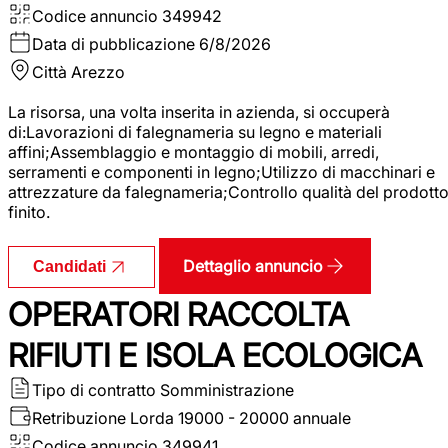
Codice annuncio
349942
Data di pubblicazione
6/8/2026
Città
Arezzo
La risorsa, una volta inserita in azienda, si occuperà
di:Lavorazioni di falegnameria su legno e materiali
affini;Assemblaggio e montaggio di mobili, arredi,
serramenti e componenti in legno;Utilizzo di macchinari e
attrezzature da falegnameria;Controllo qualità del prodott
finito.
Dettaglio annuncio
Candidati
OPERATORI RACCOLTA
RIFIUTI E ISOLA ECOLOGICA
Tipo di contratto
Somministrazione
Retribuzione Lorda
19000 - 20000 annuale
Codice annuncio
349941