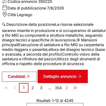
Codice annuncio
350225
Data di pubblicazione
7/8/2026
Città
Legnago
🔍 Descrizione della posizioneLe risorse selezionate
saranno inserite in produzione e si occuperanno di saldatu
a filo MIG su componenti e strutture metalliche, seguendo
disegni tecnici e specifiche di lavorazione.🎯 Mansioni
principaliEsecuzione di saldature a filo MIG su carpenteria
medio-leggera o pesanteLettura del disegno tecnico (base
o avanzata, a seconda del profilo)Controllo visivo della
saldatura e rifinitura del pezzoUtilizzo degli strumenti di
officina e rispetto delle procedure di sicurezza
Dettaglio annuncio
Candidati
Paginazione
1
2
3
...
354
Pagina
Pagina
Pagina
Pagina
Risultati: 1-12 di 4245