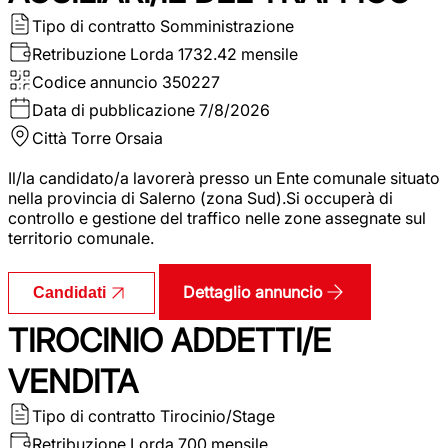
Tipo di contratto
Somministrazione
Retribuzione Lorda
1732.42 mensile
Codice annuncio
350227
Data di pubblicazione
7/8/2026
Città
Torre Orsaia
Il/la candidato/a lavorerà presso un Ente comunale situato
nella provincia di Salerno (zona Sud).Si occuperà di
controllo e gestione del traffico nelle zone assegnate sul
territorio comunale.
Dettaglio annuncio
Candidati
TIROCINIO ADDETTI/E
VENDITA
Tipo di contratto
Tirocinio/Stage
Retribuzione Lorda
700 mensile