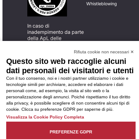
Whistleblowing
In caso di
inadempimento da parte
della ApL delle
disposizioni
del Codice di Condotta, è
Rifiuta cookie non necessari ✕
possibile presentare un
Questo sito web raccoglie alcuni
reclamo
dati personali dei visitatori e utenti
all’Organismo di
Monitoraggio utilizzando
Con il tuo consenso, noi e i nostri partner utilizziamo i cookie e
una delle modalità
tecnologie simili per archiviare, accedere ed elaborare i dati
descritte al seguente
personali come, ad esempio, la visita al sito web o la
indirizzo web
personalizzazione degli annunci. Poiché rispettiamo il tuo diritto
https://odm-
alla privacy, è possibile scegliere di non consentire alcuni tipi di
agenzielavoro.it/reclami/
.
cookie. Clicca su preferenze GDPR per saperne di più.
Visualizza la Cookie Policy Completa
PREFERENZE GDPR