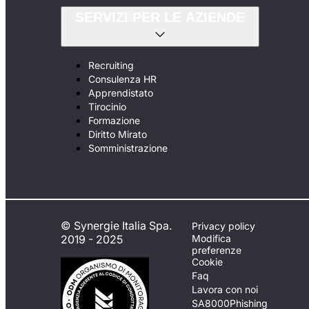
SERVIZI PER LE AZIENDE
Recruiting
Consulenza HR
Apprendistato
Tirocinio
Formazione
Diritto Mirato
Somministrazione
© Synergie Italia Spa.
Privacy policy
2019 - 2025
Modifica
preferenze
Cookie
Faq
Lavora con noi
SA8000
Phishing