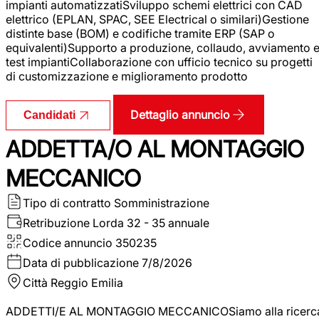
impianti automatizzatiSviluppo schemi elettrici con CAD
elettrico (EPLAN, SPAC, SEE Electrical o similari)Gestione
distinte base (BOM) e codifiche tramite ERP (SAP o
equivalenti)Supporto a produzione, collaudo, avviamento 
test impiantiCollaborazione con ufficio tecnico su progetti
di customizzazione e miglioramento prodotto
Dettaglio annuncio
Candidati
ADDETTA/O AL MONTAGGIO
MECCANICO
Tipo di contratto
Somministrazione
Retribuzione Lorda
32 - 35 annuale
Codice annuncio
350235
Data di pubblicazione
7/8/2026
Città
Reggio Emilia
ADDETTI/E AL MONTAGGIO MECCANICOSiamo alla ricerc