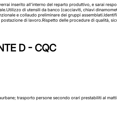
rai inserito all'interno del reparto produttivo, e sarai respon
lizzo di utensili da banco (cacciaviti, chiavi dinamometrich
nzionale e collaudo preliminare dei gruppi assemblati.Identi
postazione di lavoro.Rispetto delle procedure di qualità, sicu
NTE D - CQC
aurbane; trasporto persone secondo orari prestabiliti al matt