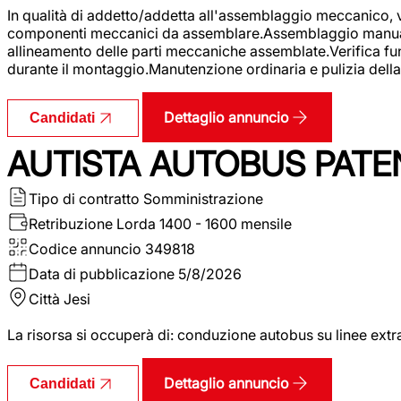
In qualità di addetto/addetta all'assemblaggio meccanico, ver
componenti meccanici da assemblare.Assemblaggio manuale.Uti
allineamento delle parti meccaniche assemblate.Verifica fu
durante il montaggio.Manutenzione ordinaria e pulizia della 
Dettaglio annuncio
Candidati
AUTISTA AUTOBUS PATE
Tipo di contratto
Somministrazione
Retribuzione Lorda
1400 - 1600 mensile
Codice annuncio
349818
Data di pubblicazione
5/8/2026
Città
Jesi
La risorsa si occuperà di: conduzione autobus su linee extr
Dettaglio annuncio
Candidati