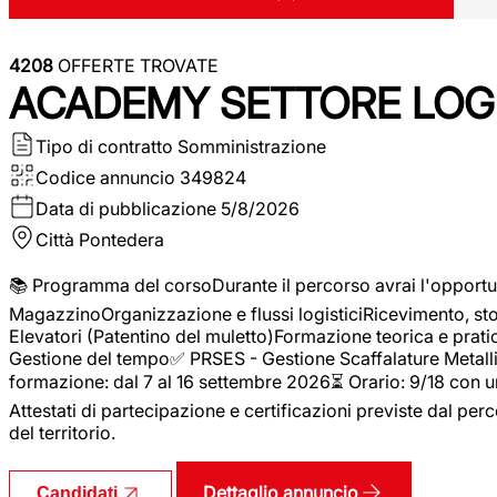
4208
OFFERTE TROVATE
ACADEMY SETTORE LOGI
Tipo di contratto
Somministrazione
Codice annuncio
349824
Data di pubblicazione
5/8/2026
Città
Pontedera
📚 Programma del corsoDurante il percorso avrai l'opportun
MagazzinoOrganizzazione e flussi logisticiRicevimento, s
Elevatori (Patentino del muletto)Formazione teorica e pratic
Gestione del tempo✅ PRSES - Gestione Scaffalature Metallic
formazione: dal 7 al 16 settembre 2026⏳ Orario: 9/18 con u
Attestati di partecipazione e certificazioni previste dal perc
del territorio.
Dettaglio annuncio
Candidati