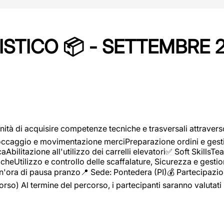
STICO 📦 - SETTEMBRE 
ità di acquisire competenze tecniche e trasversali attravers
toccaggio e movimentazione merciPreparazione ordini e gest
aAbilitazione all'utilizzo dei carrelli elevatori✅ Soft Skill
heUtilizzo e controllo delle scaffalature, Sicurezza e gestio
n'ora di pausa pranzo📍 Sede: Pontedera (PI)💰 Partecipazion
orso) Al termine del percorso, i partecipanti saranno valutati 