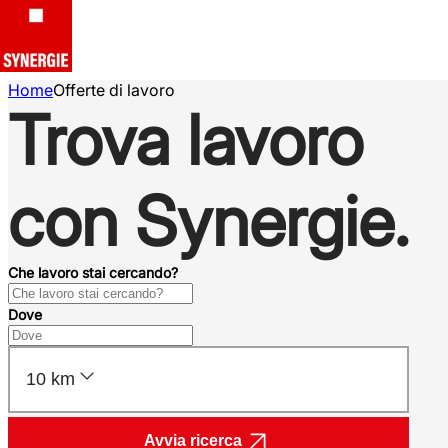
Home
Offerte di lavoro
Trova lavoro
con Synergie.
Che lavoro stai cercando?
Dove
10 km
Avvia ricerca