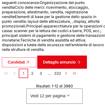
seguenti conoscenze:Organizzazione del punto
venditaCiclo delle merci: ricevimento, stoccaggio,
preparazione, allestimento, vendita, registrazione
venditeElementi di base per la gestione dello spazio in
punto vendita: layout delle attrezzature, , display, attività
promozionali;Principali apparecchiature per le operazioni d
cassa: scanner per la lettura dei codici a barre, POS, ecc.;
principali sistemi di pagamento e gestione delle transazioni
monetarie;Tecniche di vendita assistita ed attiva;
disposizioni a tutela della sicurezza nell’ambiente di lavoro
nelle strutture di vendita.
Dettaglio annuncio
Candidati
Paginazione
1
2
3
...
332
Pagina
Pagina
Pagina
Pagina
Risultati: 1-12 di 3980
Vedi 12 per pagina