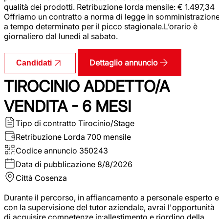
qualità dei prodotti. Retribuzione lorda mensile: € 1.497,34
Offriamo un contratto a norma di legge in somministrazion
a tempo determinato per il picco stagionale.L’orario è
giornaliero dal lunedì al sabato.
Dettaglio annuncio
Candidati
TIROCINIO ADDETTO/A
VENDITA - 6 MESI
Tipo di contratto
Tirocinio/Stage
Retribuzione Lorda
700 mensile
Codice annuncio
350243
Data di pubblicazione
8/8/2026
Città
Cosenza
Durante il percorso, in affiancamento a personale esperto e
con la supervisione del tutor aziendale, avrai l'opportunità
di acquisire competenze in:allestimento e riordino della