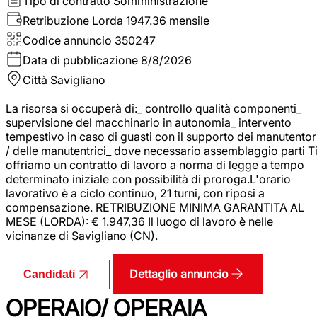
Tipo di contratto
Somministrazione
Retribuzione Lorda
1947.36 mensile
Codice annuncio
350247
Data di pubblicazione
8/8/2026
Città
Savigliano
La risorsa si occuperà di:_ controllo qualità componenti_
supervisione del macchinario in autonomia_ intervento
tempestivo in caso di guasti con il supporto dei manutentor
/ delle manutentrici_ dove necessario assemblaggio parti T
offriamo un contratto di lavoro a norma di legge a tempo
determinato iniziale con possibilità di proroga.L'orario
lavorativo è a ciclo continuo, 21 turni, con riposi a
compensazione. RETRIBUZIONE MINIMA GARANTITA AL
MESE (LORDA): € 1.947,36 Il luogo di lavoro è nelle
vicinanze di Savigliano (CN).
Dettaglio annuncio
Candidati
OPERAIO/ OPERAIA