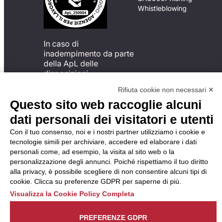
Whistleblowing
In caso di
inadempimento da parte
della ApL delle
disposizioni
del Codice di Condotta, è
Rifiuta cookie non necessari ✕
possibile presentare un
Questo sito web raccoglie alcuni
reclamo
all’Organismo di
dati personali dei visitatori e utenti
Monitoraggio utilizzando
Con il tuo consenso, noi e i nostri partner utilizziamo i cookie e
una delle modalità
tecnologie simili per archiviare, accedere ed elaborare i dati
descritte al seguente
personali come, ad esempio, la visita al sito web o la
indirizzo web
personalizzazione degli annunci. Poiché rispettiamo il tuo diritto
https://odm-
alla privacy, è possibile scegliere di non consentire alcuni tipi di
agenzielavoro.it/reclami/
.
cookie. Clicca su preferenze GDPR per saperne di più.
Visualizza la Cookie Policy Completa
PREFERENZE GDPR