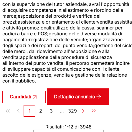
con la supervisione del tutor aziendale, avrai l'opportunità
di acquisire competenze in:allestimento e riordino della
merce;esposizione dei prodotti e verifica dei
prezzi;assistenza e orientamento al cliente;vendita assistita
e attività promozionali;utilizzo della cassa, scanner per
codici a barre e POS;gestione delle diverse modalità di
pagamento;registrazione delle vendite;organizzazione
degli spazi e dei reparti del punto vendita;gestione del cicl
delle merci, dal ricevimento all'esposizione e alla
vendita;applicazione delle procedure di sicurezza
all'interno del punto vendita. Il percorso permetterà inoltre
di sviluppare capacità di comunicazione con il cliente,
ascolto delle esigenze, vendita e gestione della relazione
con il pubblico.
Dettaglio annuncio
Candidati
Paginazione
1
2
3
...
329
Pagina
Pagina
Pagina
Pagina
Risultati: 1-12 di 3948