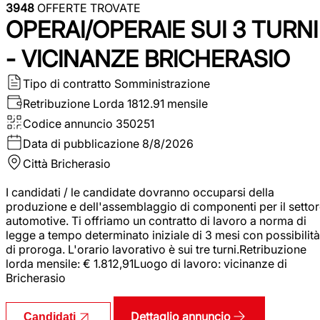
3948
OFFERTE TROVATE
OPERAI/OPERAIE SUI 3 TURNI
- VICINANZE BRICHERASIO
Tipo di contratto
Somministrazione
Retribuzione Lorda
1812.91 mensile
Codice annuncio
350251
Data di pubblicazione
8/8/2026
Città
Bricherasio
I candidati / le candidate dovranno occuparsi della
produzione e dell'assemblaggio di componenti per il setto
automotive. Ti offriamo un contratto di lavoro a norma di
legge a tempo determinato iniziale di 3 mesi con possibilità
di proroga. L'orario lavorativo è sui tre turni.Retribuzione
lorda mensile: € 1.812,91Luogo di lavoro: vicinanze di
Bricherasio
Dettaglio annuncio
Candidati