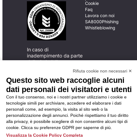
Cookie
Faq
Lavora con noi
SA8000
Phishing
Whistleblowing
In caso di
inadempimento da parte
della ApL delle
disposizioni
Rifiuta cookie non necessari ✕
del Codice di Condotta, è
Questo sito web raccoglie alcuni
possibile presentare un
reclamo
dati personali dei visitatori e utenti
all’Organismo di
Con il tuo consenso, noi e i nostri partner utilizziamo i cookie e
Monitoraggio utilizzando
tecnologie simili per archiviare, accedere ed elaborare i dati
una delle modalità
personali come, ad esempio, la visita al sito web o la
descritte al seguente
personalizzazione degli annunci. Poiché rispettiamo il tuo diritto
indirizzo web
alla privacy, è possibile scegliere di non consentire alcuni tipi di
https://odm-
cookie. Clicca su preferenze GDPR per saperne di più.
agenzielavoro.it/reclami/
.
Visualizza la Cookie Policy Completa