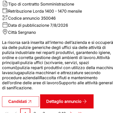
Tipo di contratto
Somministrazione
Retribuzione Lorda
1400 - 1470 mensile
Codice annuncio
350046
Data di pubblicazione
7/8/2026
Città
Sergnano
La risorsa sarà inserita all’interno dell’azienda e si occuper
sia delle pulizie generiche degli uffici sia delle attività di
pulizia industriale nei reparti produttivi, garantendo igiene,
ordine e corretta gestione degli ambienti di lavoro.Attività
principali:pulizia uffici (scrivanie, servizi, spazi
comuni)pulizia reparti produttivi con utilizzo della macchin
lavasciugapulizia macchinari e attrezzature secondo
procedure aziendaliRaccolta rifiuti e mantenimento
dell’ordine delle aree di lavoroSupporto alle attività general
di sanificazione.
Dettaglio annuncio
Candidati
Paginazione