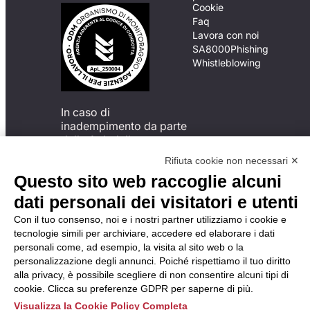
Cookie
Faq
Lavora con noi
SA8000
Phishing
Whistleblowing
In caso di
inadempimento da parte
della ApL delle
disposizioni
Rifiuta cookie non necessari ✕
del Codice di Condotta, è
Questo sito web raccoglie alcuni
possibile presentare un
reclamo
dati personali dei visitatori e utenti
all’Organismo di
Con il tuo consenso, noi e i nostri partner utilizziamo i cookie e
Monitoraggio utilizzando
tecnologie simili per archiviare, accedere ed elaborare i dati
una delle modalità
personali come, ad esempio, la visita al sito web o la
descritte al seguente
personalizzazione degli annunci. Poiché rispettiamo il tuo diritto
indirizzo web
alla privacy, è possibile scegliere di non consentire alcuni tipi di
https://odm-
cookie. Clicca su preferenze GDPR per saperne di più.
agenzielavoro.it/reclami/
.
Visualizza la Cookie Policy Completa