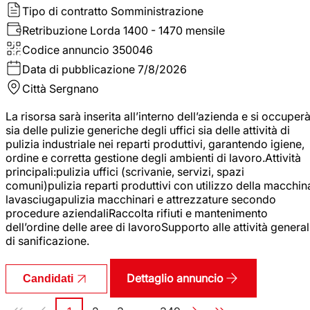
Tipo di contratto
Somministrazione
Retribuzione Lorda
1400 - 1470 mensile
Codice annuncio
350046
Data di pubblicazione
7/8/2026
Città
Sergnano
La risorsa sarà inserita all’interno dell’azienda e si occuper
sia delle pulizie generiche degli uffici sia delle attività di
pulizia industriale nei reparti produttivi, garantendo igiene,
ordine e corretta gestione degli ambienti di lavoro.Attività
principali:pulizia uffici (scrivanie, servizi, spazi
comuni)pulizia reparti produttivi con utilizzo della macchin
lavasciugapulizia macchinari e attrezzature secondo
procedure aziendaliRaccolta rifiuti e mantenimento
dell’ordine delle aree di lavoroSupporto alle attività general
di sanificazione.
Dettaglio annuncio
Candidati
Paginazione