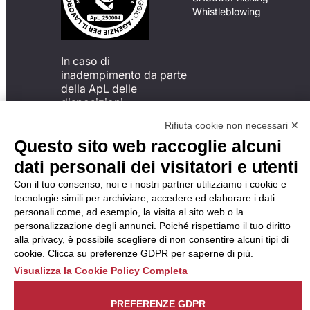
Whistleblowing
In caso di
inadempimento da parte
della ApL delle
disposizioni
del Codice di Condotta, è
Rifiuta cookie non necessari ✕
possibile presentare un
Questo sito web raccoglie alcuni
reclamo
all’Organismo di
dati personali dei visitatori e utenti
Monitoraggio utilizzando
Con il tuo consenso, noi e i nostri partner utilizziamo i cookie e
una delle modalità
tecnologie simili per archiviare, accedere ed elaborare i dati
descritte al seguente
personali come, ad esempio, la visita al sito web o la
indirizzo web
personalizzazione degli annunci. Poiché rispettiamo il tuo diritto
https://odm-
alla privacy, è possibile scegliere di non consentire alcuni tipi di
agenzielavoro.it/reclami/
.
cookie. Clicca su preferenze GDPR per saperne di più.
Visualizza la Cookie Policy Completa
PREFERENZE GDPR