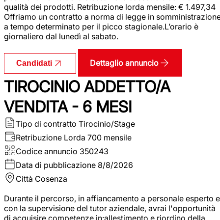
qualità dei prodotti. Retribuzione lorda mensile: € 1.497,34
Offriamo un contratto a norma di legge in somministrazion
a tempo determinato per il picco stagionale.L’orario è
giornaliero dal lunedì al sabato.
Dettaglio annuncio
Candidati
TIROCINIO ADDETTO/A
VENDITA - 6 MESI
Tipo di contratto
Tirocinio/Stage
Retribuzione Lorda
700 mensile
Codice annuncio
350243
Data di pubblicazione
8/8/2026
Città
Cosenza
Durante il percorso, in affiancamento a personale esperto e
con la supervisione del tutor aziendale, avrai l'opportunità
di acquisire competenze in:allestimento e riordino della