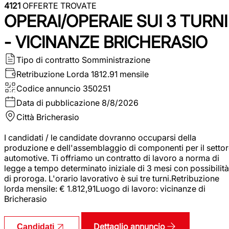
4121
OFFERTE TROVATE
OPERAI/OPERAIE SUI 3 TURNI
- VICINANZE BRICHERASIO
Tipo di contratto
Somministrazione
Retribuzione Lorda
1812.91 mensile
Codice annuncio
350251
Data di pubblicazione
8/8/2026
Città
Bricherasio
I candidati / le candidate dovranno occuparsi della
produzione e dell'assemblaggio di componenti per il setto
automotive. Ti offriamo un contratto di lavoro a norma di
legge a tempo determinato iniziale di 3 mesi con possibilità
di proroga. L'orario lavorativo è sui tre turni.Retribuzione
lorda mensile: € 1.812,91Luogo di lavoro: vicinanze di
Bricherasio
Dettaglio annuncio
Candidati