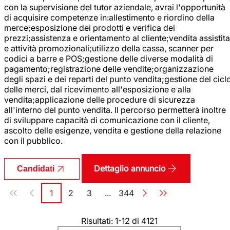
con la supervisione del tutor aziendale, avrai l'opportunità
di acquisire competenze in:allestimento e riordino della
merce;esposizione dei prodotti e verifica dei
prezzi;assistenza e orientamento al cliente;vendita assistita
e attività promozionali;utilizzo della cassa, scanner per
codici a barre e POS;gestione delle diverse modalità di
pagamento;registrazione delle vendite;organizzazione
degli spazi e dei reparti del punto vendita;gestione del cicl
delle merci, dal ricevimento all'esposizione e alla
vendita;applicazione delle procedure di sicurezza
all'interno del punto vendita. Il percorso permetterà inoltre
di sviluppare capacità di comunicazione con il cliente,
ascolto delle esigenze, vendita e gestione della relazione
con il pubblico.
Dettaglio annuncio
Candidati
Paginazione
1
2
3
...
344
Pagina
Pagina
Pagina
Pagina
Risultati: 1-12 di 4121