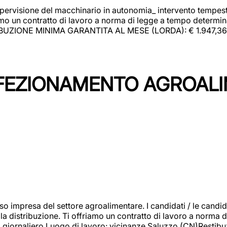
upervisione del macchinario in autonomia_ intervento tempesti
o un contratto di lavoro a norma di legge a tempo determinato
RIBUZIONE MINIMA GARANTITA AL MESE (LORDA): € 1.947,36 Il 
NFEZIONAMENTO AGROAL
so impresa del settore agroalimentare. I candidati / le can
la distribuzione. Ti offriamo un contratto di lavoro a norma d
io giornaliero.Luogo di lavoro: vicinanze Saluzzo (CN)Restibu