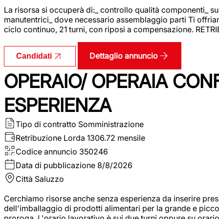
La risorsa si occuperà di:_ controllo qualità componenti_ s
manutentrici_ dove necessario assemblaggio parti Ti offriam
ciclo continuo, 21 turni, con riposi a compensazione. RET
Dettaglio annuncio
Candidati
OPERAIO/ OPERAIA CO
ESPERIENZA
Tipo di contratto
Somministrazione
Retribuzione Lorda
1306.72 mensile
Codice annuncio
350246
Data di pubblicazione
8/8/2026
Città
Saluzzo
Cerchiamo risorse anche senza esperienza da inserire pres
dell'imballaggio di prodotti alimentari per la grande e picco
proroga. L'orario lavorativo è sui due turni oppure su orar