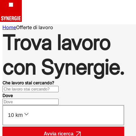
Home
Offerte di lavoro
Trova lavoro
con Synergie.
Che lavoro stai cercando?
Dove
10 km
Avvia ricerca