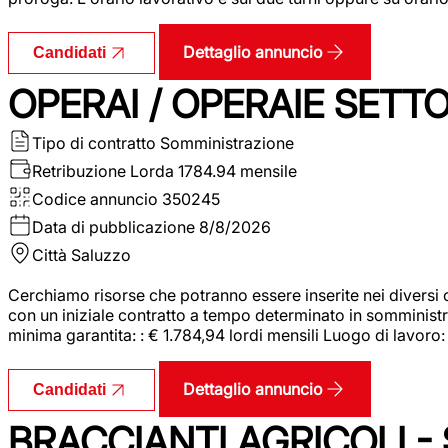
Dettaglio annuncio
Candidati
OPERAI / OPERAIE SET
Tipo di contratto
Somministrazione
Retribuzione Lorda
1784.94 mensile
Codice annuncio
350245
Data di pubblicazione
8/8/2026
Città
Saluzzo
Cerchiamo risorse che potranno essere inserite nei diversi 
con un iniziale contratto a tempo determinato in somministraz
minima garantita: : € 1.784,94 lordi mensili Luogo di lavoro
Dettaglio annuncio
Candidati
BRACCIANTI AGRICOLI -