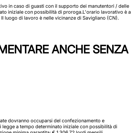
vo in caso di guasti con il supporto dei manutentori / delle
 iniziale con possibilità di proroga.L'orario lavorativo è a
luogo di lavoro è nelle vicinanze di Savigliano (CN).
IMENTARE ANCHE SENZA
didate dovranno occuparsi del confezionamento e
i legge a tempo determinato iniziale con possibilità di
zione minima garantita: € 1.306,72 lordi mensili