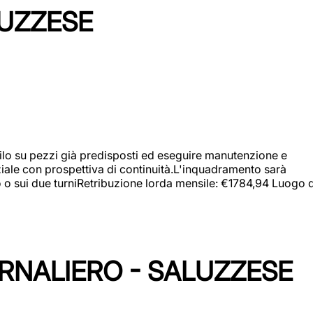
LUZZESE
a filo su pezzi già predisposti ed eseguire manutenzione e
iziale con prospettiva di continuità.L'inquadramento sarà
zo o sui due turniRetribuzione lorda mensile: €1784,94 Luogo d
ORNALIERO - SALUZZESE