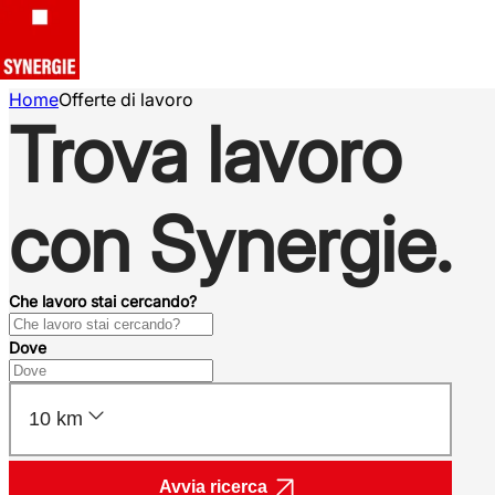
Home
Offerte di lavoro
Trova lavoro
con Synergie.
Che lavoro stai cercando?
Dove
10 km
Avvia ricerca