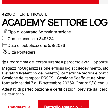
4208
OFFERTE TROVATE
ACADEMY SETTORE LOGI
Tipo di contratto
Somministrazione
Codice annuncio
349824
Data di pubblicazione
5/8/2026
Città
Pontedera
📚 Programma del corsoDurante il percorso avrai l'opportun
MagazzinoOrganizzazione e flussi logisticiRicevimento, s
Elevatori (Patentino del muletto)Formazione teorica e pratic
Gestione del tempo✅ PRSES - Gestione Scaffalature Metallic
formazione: dal 7 al 16 settembre 2026⏳ Orario: 9/18 con u
Attestati di partecipazione e certificazioni previste dal perc
del territorio.
Dettaglio annuncio
Candidati