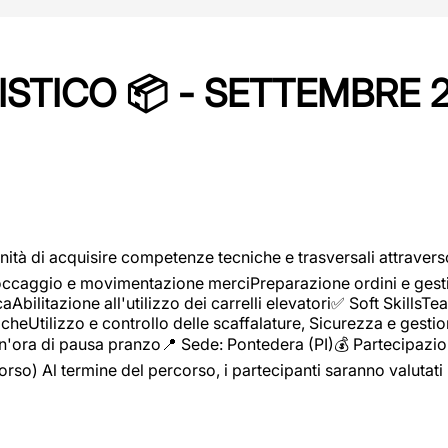
STICO 📦 - SETTEMBRE 
ità di acquisire competenze tecniche e trasversali attravers
toccaggio e movimentazione merciPreparazione ordini e gest
aAbilitazione all'utilizzo dei carrelli elevatori✅ Soft Skill
heUtilizzo e controllo delle scaffalature, Sicurezza e gestio
n'ora di pausa pranzo📍 Sede: Pontedera (PI)💰 Partecipazion
orso) Al termine del percorso, i partecipanti saranno valutati 