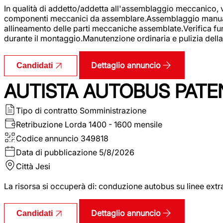
In qualità di addetto/addetta all'assemblaggio meccanico, ver
componenti meccanici da assemblare.Assemblaggio manuale.Uti
allineamento delle parti meccaniche assemblate.Verifica fu
durante il montaggio.Manutenzione ordinaria e pulizia della 
Dettaglio annuncio
Candidati
AUTISTA AUTOBUS PATE
Tipo di contratto
Somministrazione
Retribuzione Lorda
1400 - 1600 mensile
Codice annuncio
349818
Data di pubblicazione
5/8/2026
Città
Jesi
La risorsa si occuperà di: conduzione autobus su linee extr
Dettaglio annuncio
Candidati