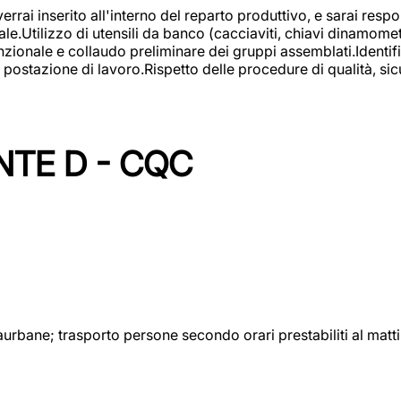
rai inserito all'interno del reparto produttivo, e sarai respon
lizzo di utensili da banco (cacciaviti, chiavi dinamometrich
nzionale e collaudo preliminare dei gruppi assemblati.Identi
postazione di lavoro.Rispetto delle procedure di qualità, sicu
NTE D - CQC
aurbane; trasporto persone secondo orari prestabiliti al matt