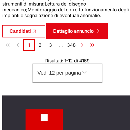
strumenti di misura;Lettura del disegno
meccanico;Monitoraggio del corretto funzionamento degli
impianti e segnalazione di eventuali anomalie.
Dettaglio annuncio
Candidati
Paginazione
1
2
3
...
348
Pagina
Pagina
Pagina
Pagina
Risultati: 1-12 di 4169
Vedi 12 per pagina