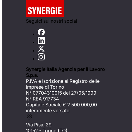
Seguici sui nostri social
Synergie Italia Agenzia per il Lavoro
S.p.a.
P.IVA e Iscrizione al Registro delle
Imprese di Torino
N° 07704310015 del 27/05/1999
N° REA 917734
Capitale Sociale €
2.500.000,00
interamente versato
Via Pisa, 29
10152 - Torino (TO)