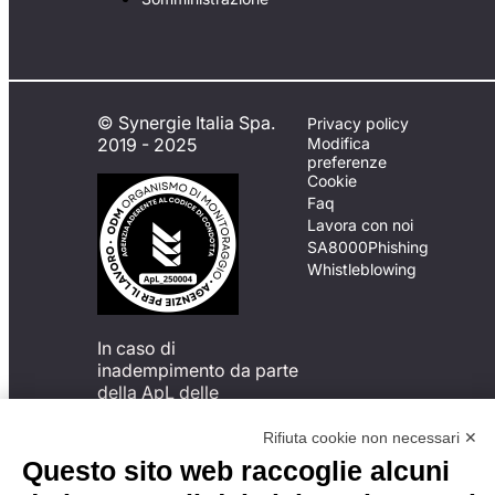
© Synergie Italia Spa.
Privacy policy
2019 - 2025
Modifica
preferenze
Cookie
Faq
Lavora con noi
SA8000
Phishing
Whistleblowing
In caso di
inadempimento da parte
della ApL delle
disposizioni
del Codice di Condotta, è
Rifiuta cookie non necessari ✕
possibile presentare un
Questo sito web raccoglie alcuni
reclamo