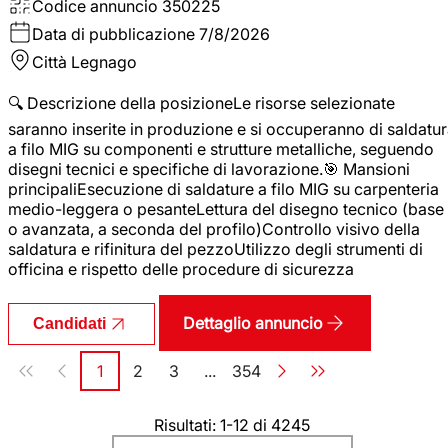
Codice annuncio
350225
Data di pubblicazione
7/8/2026
Città
Legnago
🔍 Descrizione della posizioneLe risorse selezionate
saranno inserite in produzione e si occuperanno di saldatu
a filo MIG su componenti e strutture metalliche, seguendo
disegni tecnici e specifiche di lavorazione.🎯 Mansioni
principaliEsecuzione di saldature a filo MIG su carpenteria
medio-leggera o pesanteLettura del disegno tecnico (base
o avanzata, a seconda del profilo)Controllo visivo della
saldatura e rifinitura del pezzoUtilizzo degli strumenti di
officina e rispetto delle procedure di sicurezza
Dettaglio annuncio
Candidati
Paginazione
1
2
3
...
354
Pagina
Pagina
Pagina
Pagina
Risultati: 1-12 di 4245