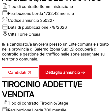
Tipo di contratto
Somministrazione
Retribuzione Lorda
1732.42 mensile
Codice annuncio
350227
Data di pubblicazione
7/8/2026
Città
Torre Orsaia
Il/la candidato/a lavorerà presso un Ente comunale situato
nella provincia di Salerno (zona Sud).Si occuperà di
controllo e gestione del traffico nelle zone assegnate sul
territorio comunale.
Dettaglio annuncio
Candidati
TIROCINIO ADDETTI/E
VENDITA
Tipo di contratto
Tirocinio/Stage
Retribuzione Lorda
700 mensile