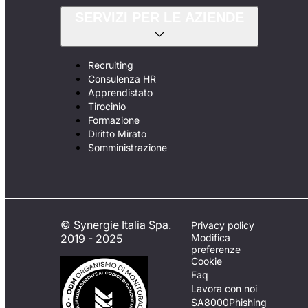
SERVIZI PER LE AZIENDE
Recruiting
Consulenza HR
Apprendistato
Tirocinio
Formazione
Diritto Mirato
Somministrazione
© Synergie Italia Spa.
Privacy policy
2019 - 2025
Modifica
preferenze
Cookie
Faq
Lavora con noi
SA8000
Phishing