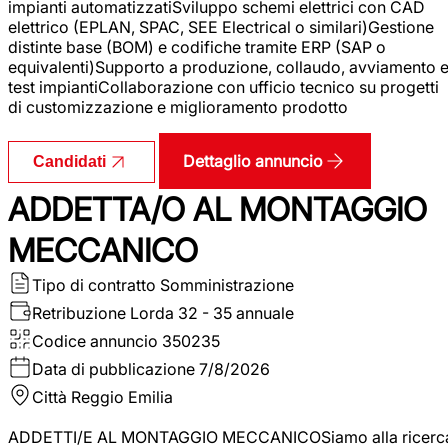
impianti automatizzatiSviluppo schemi elettrici con CAD
elettrico (EPLAN, SPAC, SEE Electrical o similari)Gestione
distinte base (BOM) e codifiche tramite ERP (SAP o
equivalenti)Supporto a produzione, collaudo, avviamento 
test impiantiCollaborazione con ufficio tecnico su progetti
di customizzazione e miglioramento prodotto
Dettaglio annuncio
Candidati
ADDETTA/O AL MONTAGGIO
MECCANICO
Tipo di contratto
Somministrazione
Retribuzione Lorda
32 - 35 annuale
Codice annuncio
350235
Data di pubblicazione
7/8/2026
Città
Reggio Emilia
ADDETTI/E AL MONTAGGIO MECCANICOSiamo alla ricerc