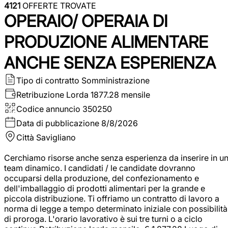
4121
OFFERTE TROVATE
OPERAIO/ OPERAIA DI
PRODUZIONE ALIMENTARE
ANCHE SENZA ESPERIENZA
Tipo di contratto
Somministrazione
Retribuzione Lorda
1877.28 mensile
Codice annuncio
350250
Data di pubblicazione
8/8/2026
Città
Savigliano
Cerchiamo risorse anche senza esperienza da inserire in u
team dinamico. I candidati / le candidate dovranno
occuparsi della produzione, del confezionamento e
dell'imballaggio di prodotti alimentari per la grande e
piccola distribuzione. Ti offriamo un contratto di lavoro a
norma di legge a tempo determinato iniziale con possibilità
di proroga. L'orario lavorativo è sui tre turni o a ciclo