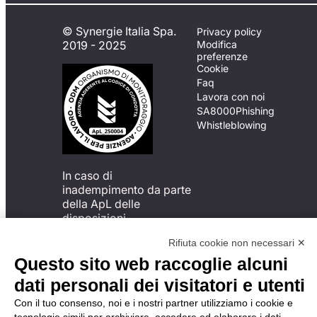
© Synergie Italia Spa.
Privacy policy
2019 - 2025
Modifica
preferenze
Cookie
Faq
Lavora con noi
SA8000
Phishing
Whistleblowing
In caso di
inadempimento da parte
della ApL delle
disposizioni
del Codice di Condotta, è
Rifiuta cookie non necessari ✕
possibile presentare un
reclamo
Questo sito web raccoglie alcuni
all’Organismo di
dati personali dei visitatori e utenti
Monitoraggio utilizzando
una delle modalità
Con il tuo consenso, noi e i nostri partner utilizziamo i cookie e