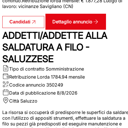
continuo.Retribuzione lorda mensile: € 1.877,28 Luogo di
lavoro: vicinanze Savigliano (CN)
Dettaglio annuncio
Candidati
ADDETTI/ADDETTE ALLA
SALDATURA A FILO -
SALUZZESE
Tipo di contratto
Somministrazione
Retribuzione Lorda
1784.94 mensile
Codice annuncio
350249
Data di pubblicazione
8/8/2026
Città
Saluzzo
La risorsa si occuperà di predisporre le superfici da saldar
con l’utilizzo di appositi strumenti, effettuare la saldatura a
filo su pezzi già predisposti ed eseguire manutenzione e