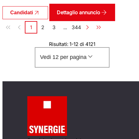
Dettaglio annuncio
Candidati
Paginazione
1
2
3
...
344
Pagina
Pagina
Pagina
Pagina
Risultati: 1-12 di 4121
Vedi 12 per pagina