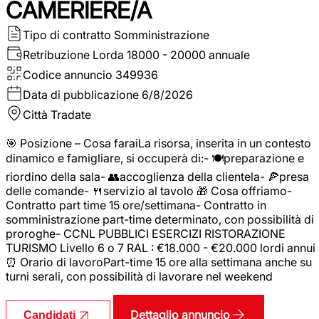
CAMERIERE/A
Tipo di contratto
Somministrazione
Retribuzione Lorda
18000 - 20000 annuale
Codice annuncio
349936
Data di pubblicazione
6/8/2026
Città
Tradate
🎯 Posizione – Cosa faraiLa risorsa, inserita in un contesto
dinamico e famigliare, si occuperà di:- 🍽️preparazione e
riordino della sala- 👥accoglienza della clientela- 🍕presa
delle comande- 🍴servizio al tavolo 🎁 Cosa offriamo-
Contratto part time 15 ore/settimana- Contratto in
somministrazione part-time determinato, con possibilità di
proroghe- CCNL PUBBLICI ESERCIZI RISTORAZIONE
TURISMO Livello 6 o 7 RAL : €18.000 - €20.000 lordi annui
⏰ Orario di lavoroPart-time 15 ore alla settimana anche su
turni serali, con possibilità di lavorare nel weekend
Dettaglio annuncio
Candidati