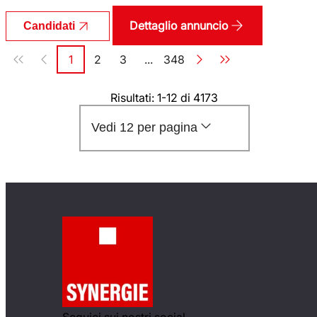
Dettaglio annuncio
Candidati
Paginazione
1
2
3
...
348
Pagina
Pagina
Pagina
Pagina
Risultati: 1-12 di 4173
Vedi 12 per pagina