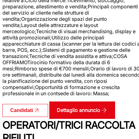
relative a:Ciclo della merce: ricevimento, stoccaggio,
preparazione, allestimento e vendita;Principali componenti
del servizio al cliente nelle strutture di
vendita;Organizzazione degli spazi del punto
vendita;Layout delle attrezzature e layout
merceologico;Tecniche di visual merchandising, display e
attività promozionali;Utilizzo delle principali
apparecchiature di cassa (scanner per la lettura dei codici 
barre, POS, ecc.);Sistemi di pagamento e gestione delle
transazioni;Tecniche di vendita assistita e attiva;COSA
OFFRIAMOTirocinio formativo della durata di 6
mesi;Rimborso spese di €700 mensili;Orario di lavoro di 3
ore settimanali, distribuite dal lunedì alla domenica second
la pianificazione del punto vendita, con riposi
compensativi;Opportunità di formazione e crescita
professionale in un contsede di lavoro: Massa;
Dettaglio annuncio
Candidati
OPERATORI/TRICI RACCOLTA
RIFIUTI