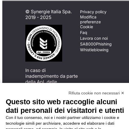
© Synergie Italia Spa.
Privacy policy
2019 - 2025
Modifica
preferenze
Cookie
Faq
Lavora con noi
SA8000
Phishing
Whistleblowing
In caso di
inadempimento da parte
della ApL delle
disposizioni
del Codice di Condotta, è
Rifiuta cookie non necessari ✕
possibile presentare un
Questo sito web raccoglie alcuni
reclamo
dati personali dei visitatori e utenti
all’Organismo di
Monitoraggio utilizzando
Con il tuo consenso, noi e i nostri partner utilizziamo i cookie e
una delle modalità
tecnologie simili per archiviare, accedere ed elaborare i dati
descritte al seguente