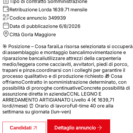
Tipo di contratto
Somministrazione
Retribuzione Lorda
1639.71 mensile
Codice annuncio
349939
Data di pubblicazione
6/8/2026
Città
Gorla Maggiore
🎯 Posizione – Cosa faraiLa risorsa selezionata si occuperà
di:assemblaggio e montaggio bancalimovimentazione e
riparazione bancaliutilizzare attrezzi della carpenteria
medio/leggera come cacciaviti, avvitatori, piedi di porco,
trapani e pinze.coordinarsi con i colleghi per garantire il
processo qualitativo e di produzione richiesto 🎁 Cosa
offriamoContratto in somministrazione determinato, con
possibilità di proroghe continuativeConcrete possibilità di
assunzione diretta in aziendaCCNL LEGNO E
ARREDAMENTO ARTIGIANATO Livello 4 (€ 1639,71
lordi/mese) ⏰ Orario di lavoroFull-time 40 ore alla
settimana su giornata (lun–ven)
Dettaglio annuncio
Candidati