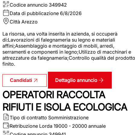
Codice annuncio
349942
Data di pubblicazione
6/8/2026
Città
Arezzo
La risorsa, una volta inserita in azienda, si occuperà
di:Lavorazioni di falegnameria su legno e materiali
affini;Assemblaggio e montaggio di mobili, arredi,
serramenti e componenti in legno;Utilizzo di macchinari e
attrezzature da falegnameria;Controllo qualità del prodott
finito.
Dettaglio annuncio
Candidati
OPERATORI RACCOLTA
RIFIUTI E ISOLA ECOLOGICA
Tipo di contratto
Somministrazione
Retribuzione Lorda
19000 - 20000 annuale
Codice annuncio
349941