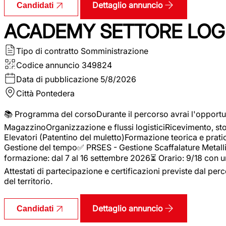
Dettaglio annuncio
Candidati
ACADEMY SETTORE LOGI
Tipo di contratto
Somministrazione
Codice annuncio
349824
Data di pubblicazione
5/8/2026
Città
Pontedera
📚 Programma del corsoDurante il percorso avrai l'opportun
MagazzinoOrganizzazione e flussi logisticiRicevimento, s
Elevatori (Patentino del muletto)Formazione teorica e pratic
Gestione del tempo✅ PRSES - Gestione Scaffalature Metallic
formazione: dal 7 al 16 settembre 2026⏳ Orario: 9/18 con u
Attestati di partecipazione e certificazioni previste dal perc
del territorio.
Dettaglio annuncio
Candidati