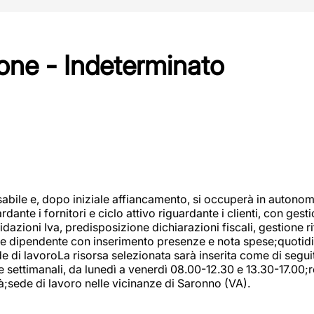
one - Indeterminato
abile e, dopo iniziale affiancamento, si occuperà in autonom
dante i fornitori e ciclo attivo riguardante i clienti, con ges
uidazioni Iva, predisposizione dichiarazioni fiscali, gestione
e dipendente con inserimento presenze e nota spese;quotidiano
ede di lavoroLa risorsa selezionata sarà inserita come di seg
e settimanali, da lunedì a venerdì 08.00-12.30 e 13.30-17.00;
à;sede di lavoro nelle vicinanze di Saronno (VA).