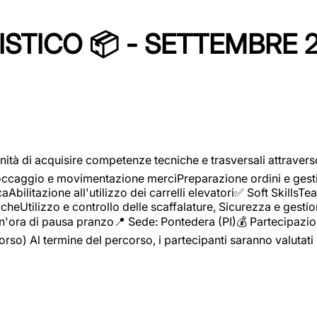
STICO 📦 - SETTEMBRE 
ità di acquisire competenze tecniche e trasversali attravers
toccaggio e movimentazione merciPreparazione ordini e gest
aAbilitazione all'utilizzo dei carrelli elevatori✅ Soft Skill
heUtilizzo e controllo delle scaffalature, Sicurezza e gestio
n'ora di pausa pranzo📍 Sede: Pontedera (PI)💰 Partecipazion
orso) Al termine del percorso, i partecipanti saranno valutati 