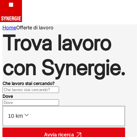
Home
Offerte di lavoro
Trova lavoro
con Synergie.
Che lavoro stai cercando?
Dove
10 km
Avvia ricerca