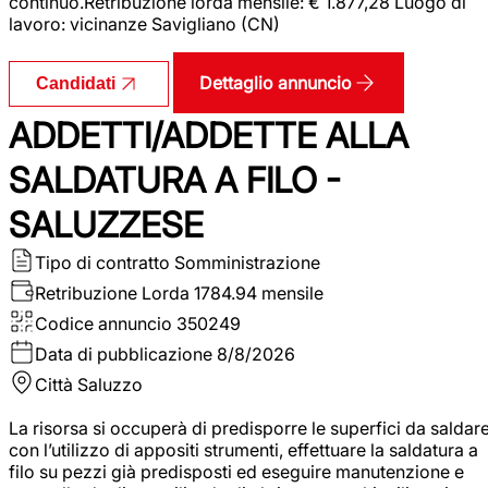
continuo.Retribuzione lorda mensile: € 1.877,28 Luogo di
lavoro: vicinanze Savigliano (CN)
Dettaglio annuncio
Candidati
ADDETTI/ADDETTE ALLA
SALDATURA A FILO -
SALUZZESE
Tipo di contratto
Somministrazione
Retribuzione Lorda
1784.94 mensile
Codice annuncio
350249
Data di pubblicazione
8/8/2026
Città
Saluzzo
La risorsa si occuperà di predisporre le superfici da saldar
con l’utilizzo di appositi strumenti, effettuare la saldatura a
filo su pezzi già predisposti ed eseguire manutenzione e