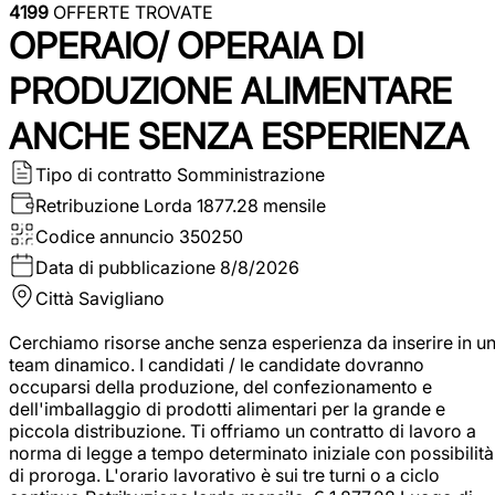
4199
OFFERTE TROVATE
OPERAIO/ OPERAIA DI
PRODUZIONE ALIMENTARE
ANCHE SENZA ESPERIENZA
Tipo di contratto
Somministrazione
Retribuzione Lorda
1877.28 mensile
Codice annuncio
350250
Data di pubblicazione
8/8/2026
Città
Savigliano
Cerchiamo risorse anche senza esperienza da inserire in u
team dinamico. I candidati / le candidate dovranno
occuparsi della produzione, del confezionamento e
dell'imballaggio di prodotti alimentari per la grande e
piccola distribuzione. Ti offriamo un contratto di lavoro a
norma di legge a tempo determinato iniziale con possibilità
di proroga. L'orario lavorativo è sui tre turni o a ciclo