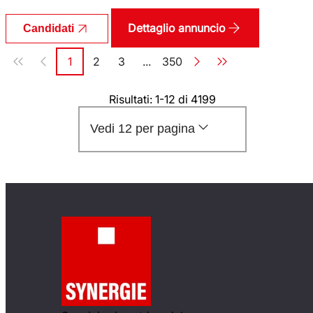
Dettaglio annuncio
Candidati
Paginazione
1
2
3
...
350
Pagina
Pagina
Pagina
Pagina
Risultati: 1-12 di 4199
Vedi 12 per pagina