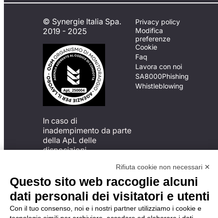
© Synergie Italia Spa.
Privacy policy
2019 - 2025
Modifica
preferenze
Cookie
Faq
Lavora con noi
SA8000
Phishing
Whistleblowing
In caso di
inadempimento da parte
della ApL delle
disposizioni
del Codice di Condotta, è
Rifiuta cookie non necessari ✕
possibile presentare un
reclamo
Questo sito web raccoglie alcuni
all’Organismo di
dati personali dei visitatori e utenti
Monitoraggio utilizzando
una delle modalità
Con il tuo consenso, noi e i nostri partner utilizziamo i cookie e