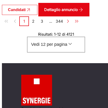
Dettaglio annuncio
Candidati
Paginazione
1
2
3
...
344
Pagina
Pagina
Pagina
Pagina
Risultati: 1-12 di 4121
Vedi 12 per pagina