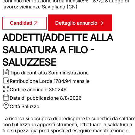
continuo.Retribuzione lorda mensile: € 1.877,28 Luogo di
lavoro: vicinanze Savigliano (CN)
Dettaglio annuncio
Candidati
ADDETTI/ADDETTE ALLA
SALDATURA A FILO -
SALUZZESE
Tipo di contratto
Somministrazione
Retribuzione Lorda
1784.94 mensile
Codice annuncio
350249
Data di pubblicazione
8/8/2026
Città
Saluzzo
La risorsa si occuperà di predisporre le superfici da saldar
con l’utilizzo di appositi strumenti, effettuare la saldatura a
filo su pezzi già predisposti ed eseguire manutenzione e