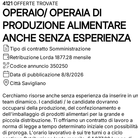
4121
OFFERTE TROVATE
OPERAIO/ OPERAIA DI
PRODUZIONE ALIMENTARE
ANCHE SENZA ESPERIENZA
Tipo di contratto
Somministrazione
Retribuzione Lorda
1877.28 mensile
Codice annuncio
350250
Data di pubblicazione
8/8/2026
Città
Savigliano
Cerchiamo risorse anche senza esperienza da inserire in u
team dinamico. I candidati / le candidate dovranno
occuparsi della produzione, del confezionamento e
dell'imballaggio di prodotti alimentari per la grande e
piccola distribuzione. Ti offriamo un contratto di lavoro a
norma di legge a tempo determinato iniziale con possibilità
di proroga. L'orario lavorativo è sui tre turni o a ciclo