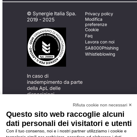
© Synergie Italia Spa.
Privacy policy
2019 - 2025
Modifica
preferenze
Cookie
Faq
Lavora con noi
SA8000
Phishing
Whistleblowing
In caso di
inadempimento da parte
della ApL delle
disposizioni
del Codice di Condotta, è
Rifiuta cookie non necessari ✕
possibile presentare un
reclamo
Questo sito web raccoglie alcuni
all’Organismo di
dati personali dei visitatori e utenti
Monitoraggio utilizzando
una delle modalità
Con il tuo consenso, noi e i nostri partner utilizziamo i cookie e